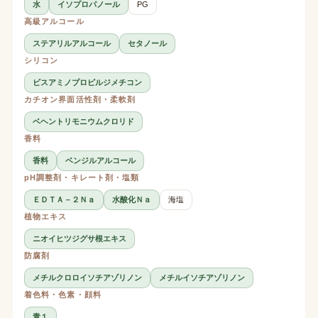
水
イソプロパノール
PG
高級アルコール
ステアリルアルコール
セタノール
シリコン
ビスアミノプロピルジメチコン
カチオン界面活性剤・柔軟剤
ベヘントリモニウムクロリド
香料
香料
ベンジルアルコール
pH調整剤・キレート剤・塩類
ＥＤＴＡ－２Ｎａ
水酸化Ｎａ
海塩
植物エキス
ニオイヒツジグサ根エキス
防腐剤
メチルクロロイソチアゾリノン
メチルイソチアゾリノン
着色料・色素・顔料
青１