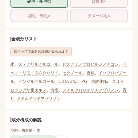
硬毛・多毛◎
普通毛×
細毛・軟毛×
ダメージ毛×
全成分リスト
タップで成分の詳細が見られます
水
、
ステアリルアルコール
、
ビスアミノプロピルジメチコン
、
ベ
ヘントリモニウムクロリド
、
セタノール
、
香料
、
イソプロパノー
ル
、
ベンジルアルコール
、
EDTA-2Na
、
PG
、
水酸化Na
、
ニオイ
ヒツジグサ根エキス
、
海塩
、
メチルクロロイソチアゾリノン
、
青
1
、
メチルイソチアゾリノン
成分構成の解説
溶剤・噴射剤・水