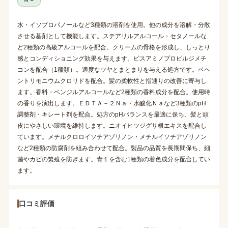
水・イソプロパノールなど3種類の溶剤を使用。他の成分を溶解・分散
させる基剤として機能します。ステアリルアルコール・セタノールな
ど2種類の高級アルコールを配合。クリームの骨格を形成し、しっとり
感とコンディショニング効果を与えます。ビスアミノプロピルジメチ
コンを配合（1種類）。適度なツヤとまとまりを与える処方です。ベヘ
ントリモニウムクロリドを配合。髪の柔軟性と指通りの改善に寄与し
ます。香料・ベンジルアルコールなど2種類の香料成分を配合。使用時
の香りを演出します。ＥＤＴＡ－２Ｎａ・水酸化Ｎａなど3種類のpH
調整剤・キレート剤を配合。処方のpHバランスを最適に保ち、髪と頭
皮にやさしい環境を維持します。ニオイヒツジグサ根エキスを配合し
ています。メチルクロロイソチアゾリノン・メチルイソチアゾリノン
など2種類の防腐剤を組み合わせて配合。製品の品質を長期間保ち、細
菌やカビの繁殖を防ぎます。青１を含む1種類の着色成分を配合してい
ます。
口コミ評価