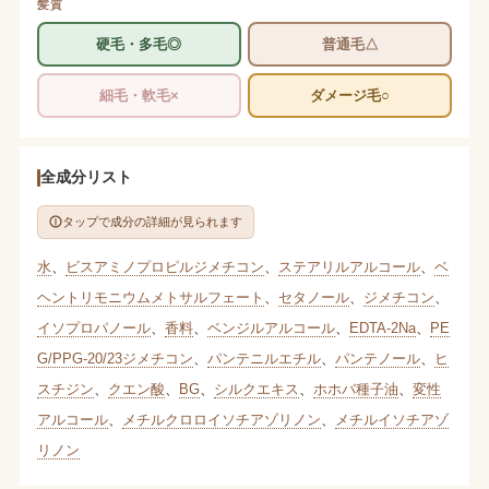
髪質
硬毛・多毛◎
普通毛△
細毛・軟毛×
ダメージ毛○
全成分リスト
タップで成分の詳細が見られます
水
、
ビスアミノプロピルジメチコン
、
ステアリルアルコール
、
ベ
ヘントリモニウムメトサルフェート
、
セタノール
、
ジメチコン
、
イソプロパノール
、
香料
、
ベンジルアルコール
、
EDTA-2Na
、
PE
G/PPG-20/23ジメチコン
、
パンテニルエチル
、
パンテノール
、
ヒ
スチジン
、
クエン酸
、
BG
、
シルクエキス
、
ホホバ種子油
、
変性
アルコール
、
メチルクロロイソチアゾリノン
、
メチルイソチアゾ
リノン