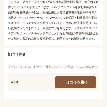
ＥＤＴＡ－２Ｎａ・クエン酸を含む2種類の調整剤を配合。処方の安定
性とpHバランスを支えています。パンテニルエチルを含む1種類の医
薬部外品有効成分を配合。薬用効果による頭皮環境の改善が期待でき
る処方です。パンテノール・ヒスチジンによる保湿・補修効果が期待
できます。シルクエキスを配合しています。ホホバ種子油を配合。軽
い質感でべたつきにくく、自然なツヤを与えます。メチルクロロイソ
チアゾリノン・メチルイソチアゾリノンなど2種類の防腐剤を組み合わ
せて配合。製品の品質を長期間保ち、細菌やカビの繁殖を防ぎます。
口コミ評価
まだ口コミはありません。最初の口コミを投稿してみませんか？
口コミを書く
全0件