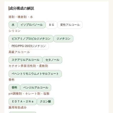
成分構成の解説
溶剤・噴射剤・水
水
イソプロパノール
ＢＧ
変性アルコール
シリコン
ビスアミノプロピルジメチコン
ジメチコン
PEG/PPG-20/23ジメチコン
高級アルコール
ステアリルアルコール
セタノール
カチオン界面活性剤・柔軟剤
ベヘントリモニウムメトサルフェート
香料
香料
ベンジルアルコール
pH調整剤・キレート剤・塩類
ＥＤＴＡ－２Ｎａ
クエン酸
薬用有効成分