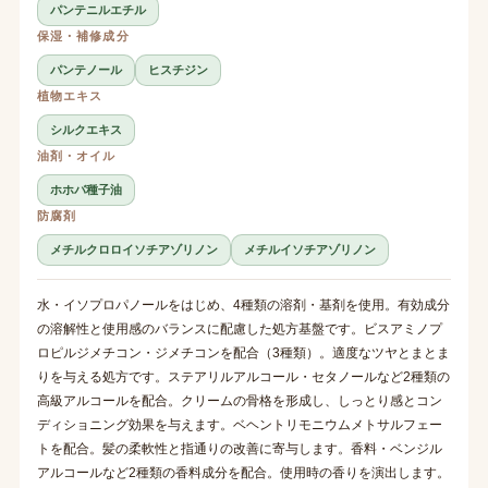
パンテニルエチル
保湿・補修成分
パンテノール
ヒスチジン
植物エキス
シルクエキス
油剤・オイル
ホホバ種子油
防腐剤
メチルクロロイソチアゾリノン
メチルイソチアゾリノン
水・イソプロパノールをはじめ、4種類の溶剤・基剤を使用。有効成分
の溶解性と使用感のバランスに配慮した処方基盤です。ビスアミノプ
ロピルジメチコン・ジメチコンを配合（3種類）。適度なツヤとまとま
りを与える処方です。ステアリルアルコール・セタノールなど2種類の
高級アルコールを配合。クリームの骨格を形成し、しっとり感とコン
ディショニング効果を与えます。ベヘントリモニウムメトサルフェー
トを配合。髪の柔軟性と指通りの改善に寄与します。香料・ベンジル
アルコールなど2種類の香料成分を配合。使用時の香りを演出します。