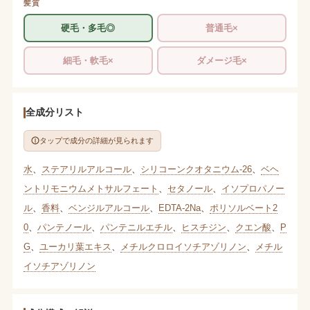
髪質
硬毛・多毛◎
普通毛×
細毛・軟毛×
ダメージ毛×
全成分リスト
タップで成分の詳細が見られます
水
、
ステアリルアルコール
、
シリコーンクオタニウム-26
、
ベヘ
ントリモニウムメトサルフェート
、
セタノール
、
イソプロパノー
ル
、
香料
、
ベンジルアルコール
、
EDTA-2Na
、
ポリソルベート2
0
、
パンテノール
、
パンテニルエチル
、
ヒスチジン
、
クエン酸
、
P
G
、
ユーカリ葉エキス
、
メチルクロロイソチアゾリノン
、
メチル
イソチアゾリノン