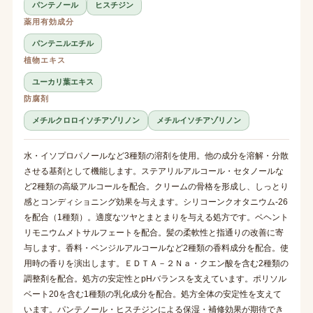
パンテノール
ヒスチジン
薬用有効成分
パンテニルエチル
植物エキス
ユーカリ葉エキス
防腐剤
メチルクロロイソチアゾリノン
メチルイソチアゾリノン
水・イソプロパノールなど3種類の溶剤を使用。他の成分を溶解・分散
させる基剤として機能します。ステアリルアルコール・セタノールな
ど2種類の高級アルコールを配合。クリームの骨格を形成し、しっとり
感とコンディショニング効果を与えます。シリコーンクオタニウム-26
を配合（1種類）。適度なツヤとまとまりを与える処方です。ベヘント
リモニウムメトサルフェートを配合。髪の柔軟性と指通りの改善に寄
与します。香料・ベンジルアルコールなど2種類の香料成分を配合。使
用時の香りを演出します。ＥＤＴＡ－２Ｎａ・クエン酸を含む2種類の
調整剤を配合。処方の安定性とpHバランスを支えています。ポリソル
ベート20を含む1種類の乳化成分を配合。処方全体の安定性を支えて
います。パンテノール・ヒスチジンによる保湿・補修効果が期待でき