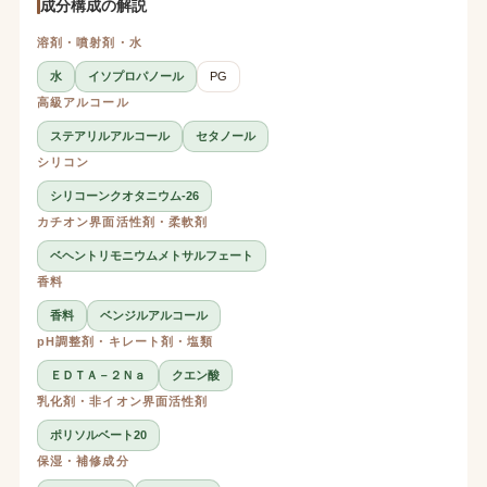
成分構成の解説
溶剤・噴射剤・水
水
イソプロパノール
PG
高級アルコール
ステアリルアルコール
セタノール
シリコン
シリコーンクオタニウム-26
カチオン界面活性剤・柔軟剤
ベヘントリモニウムメトサルフェート
香料
香料
ベンジルアルコール
pH調整剤・キレート剤・塩類
ＥＤＴＡ－２Ｎａ
クエン酸
乳化剤・非イオン界面活性剤
ポリソルベート20
保湿・補修成分