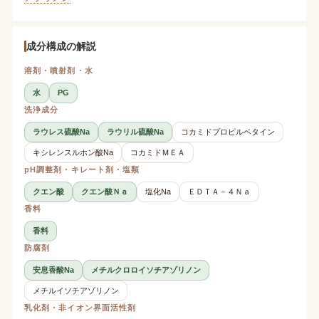
成分構成の解説
溶剤・噴射剤・水
水
PG
洗浄成分
ラウレス硫酸Na
ラウリル硫酸Na
コカミドプロピルベタイン
キシレンスルホン酸Na
コカミドＭＥＡ
pH調整剤・キレート剤・塩類
クエン酸
クエン酸Ｎａ
塩化Na
ＥＤＴＡ－４Ｎａ
香料
香料
防腐剤
安息香酸Na
メチルクロロイソチアゾリノン
メチルイソチアゾリノン
乳化剤・非イオン界面活性剤