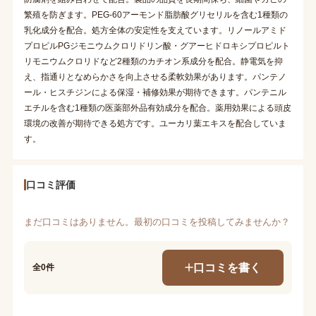
繁殖を防ぎます。PEG-60アーモンド脂肪酸グリセリルを含む1種類の
乳化成分を配合。処方全体の安定性を支えています。リノールアミド
プロピルPGジモニウムクロリドリン酸・グアーヒドロキシプロピルト
リモニウムクロリドなど2種類のカチオン系成分を配合。静電気を抑
え、指通りとなめらかさを向上させる柔軟効果があります。パンテノ
ール・ヒスチジンによる保湿・補修効果が期待できます。パンテニル
エチルを含む1種類の医薬部外品有効成分を配合。薬用効果による頭皮
環境の改善が期待できる処方です。ユーカリ葉エキスを配合していま
す。
口コミ評価
まだ口コミはありません。最初の口コミを投稿してみませんか？
口コミを書く
全0件