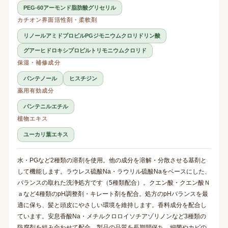
PEG-60アーモンド脂肪酸グリセリル
カチオン界面活性剤・柔軟剤
リノールアミドプロピルPGジモニウムクロリドリン酸
グアーヒドロキシプロピルトリモニウムクロリド
保湿・補修成分
パンテノール
ヒスチジン
薬用有効成分
パンテニルエチル
植物エキス
ユーカリ葉エキス
水・PGなど2種類の溶剤を使用。他の成分を溶解・分散させる基剤と
して機能します。ラウレス硫酸Na・ラウリル硫酸Naをベースにした、
バランスの取れた洗浄処方です（5種類配合）。クエン酸・クエン酸Ｎ
ａなど4種類のpH調整剤・キレート剤を配合。処方のpHバランスを最
適に保ち、髪と頭皮にやさしい環境を維持します。香料成分を配合し
ています。安息香酸Na・メチルクロロイソチアゾリノンなど3種類の
防腐剤を組み合わせて配合。製品の品質を長期間保ち、細菌やカビの