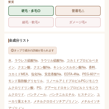
髪質
硬毛・多毛◎
普通毛△
細毛・軟毛×
ダメージ毛×
全成分リスト
タップで成分の詳細が見られます
水
、
ラウレス硫酸Na
、
ラウリル硫酸Na
、
コカミドプロピルベタ
イン
、
クエン酸
、
クエン酸Na
、
キシレンスルホン酸Na
、
香料
、
コカミドMEA
、
塩化Na
、
安息香酸Na
、
EDTA-4Na
、
PEG-60アー
モンド脂肪酸グリセリル
、
リノールアミドプロピルPGジモニウ
ムクロリドリン酸
、
PG
、
グアーヒドロキシプロピルトリモニウ
ムクロリド
、
パンテノール
、
パンテニルエチル
、
ヒスチジン
、
ユ
ーカリ葉エキス
、
メチルクロロイソチアゾリノン
、
メチルイソチ
アゾリノン