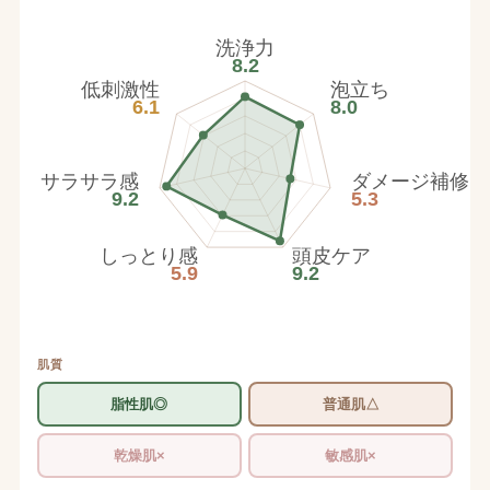
洗浄力
8.2
低刺激性
泡立ち
6.1
8.0
サラサラ感
ダメージ補修
9.2
5.3
しっとり感
頭皮ケア
5.9
9.2
肌質
脂性肌◎
普通肌△
乾燥肌×
敏感肌×