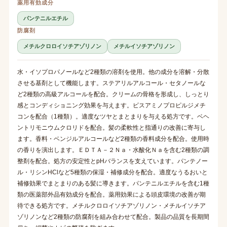
薬用有効成分
パンテニルエチル
防腐剤
メチルクロロイソチアゾリノン
メチルイソチアゾリノン
水・イソプロパノールなど2種類の溶剤を使用。他の成分を溶解・分散
させる基剤として機能します。ステアリルアルコール・セタノールな
ど2種類の高級アルコールを配合。クリームの骨格を形成し、しっとり
感とコンディショニング効果を与えます。ビスアミノプロピルジメチ
コンを配合（1種類）。適度なツヤとまとまりを与える処方です。ベヘ
ントリモニウムクロリドを配合。髪の柔軟性と指通りの改善に寄与し
ます。香料・ベンジルアルコールなど2種類の香料成分を配合。使用時
の香りを演出します。ＥＤＴＡ－２Ｎａ・水酸化Ｎａを含む2種類の調
整剤を配合。処方の安定性とpHバランスを支えています。パンテノー
ル・リシンHClなど5種類の保湿・補修成分を配合。適度なうるおいと
補修効果でまとまりのある髪に導きます。パンテニルエチルを含む1種
類の医薬部外品有効成分を配合。薬用効果による頭皮環境の改善が期
待できる処方です。メチルクロロイソチアゾリノン・メチルイソチア
ゾリノンなど2種類の防腐剤を組み合わせて配合。製品の品質を長期間