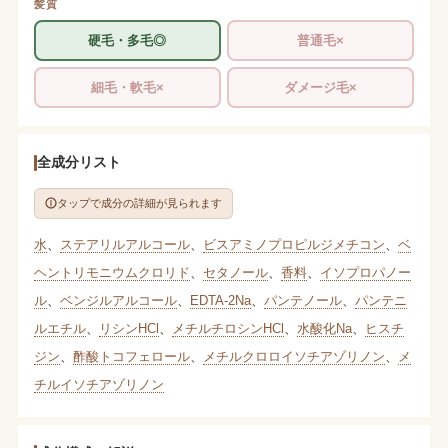
髪質
硬毛・多毛◎
普通毛×
細毛・軟毛×
ダメージ毛×
全成分リスト
タップで成分の詳細が見られます
水
、
ステアリルアルコール
、
ビスアミノプロピルジメチコン
、
ベ
ヘントリモニウムクロリド
、
セタノール
、
香料
、
イソプロパノー
ル
、
ベンジルアルコール
、
EDTA-2Na
、
パンテノール
、
パンテニ
ルエチル
、
リシンHCl
、
メチルチロシンHCl
、
水酸化Na
、
ヒスチ
ジン
、
酢酸トコフェロール
、
メチルクロロイソチアゾリノン
、
メ
チルイソチアゾリノン