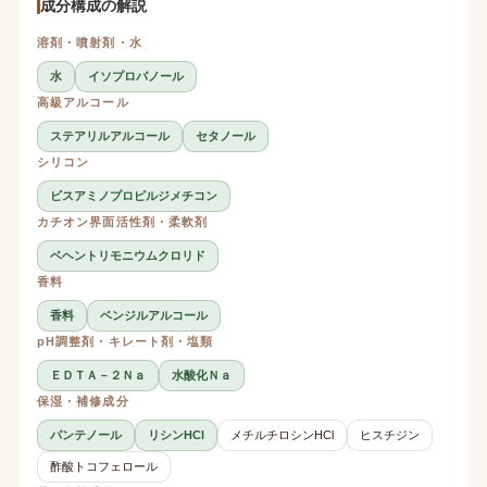
成分構成の解説
溶剤・噴射剤・水
水
イソプロパノール
高級アルコール
ステアリルアルコール
セタノール
シリコン
ビスアミノプロピルジメチコン
カチオン界面活性剤・柔軟剤
ベヘントリモニウムクロリド
香料
香料
ベンジルアルコール
pH調整剤・キレート剤・塩類
ＥＤＴＡ－２Ｎａ
水酸化Ｎａ
保湿・補修成分
パンテノール
リシンHCl
メチルチロシンHCl
ヒスチジン
酢酸トコフェロール