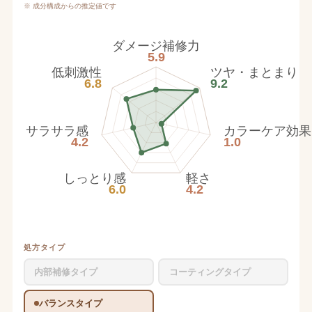
※ 成分構成からの推定値です
ダメージ補修力
5.9
低刺激性
ツヤ・まとまり
6.8
9.2
サラサラ感
カラーケア効果
4.2
1.0
しっとり感
軽さ
6.0
4.2
処方タイプ
内部補修タイプ
コーティングタイプ
バランスタイプ