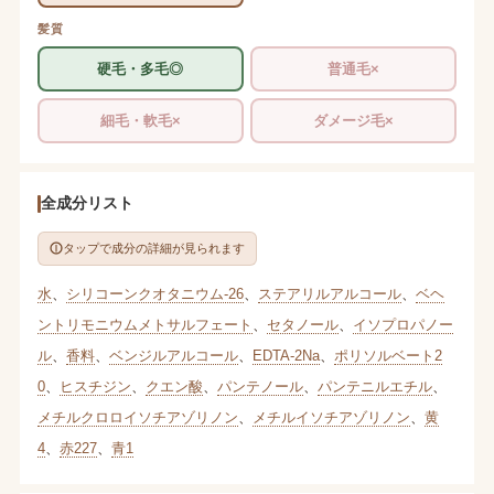
髪質
硬毛・多毛◎
普通毛×
細毛・軟毛×
ダメージ毛×
全成分リスト
タップで成分の詳細が見られます
水
、
シリコーンクオタニウム-26
、
ステアリルアルコール
、
ベヘ
ントリモニウムメトサルフェート
、
セタノール
、
イソプロパノー
ル
、
香料
、
ベンジルアルコール
、
EDTA-2Na
、
ポリソルベート2
0
、
ヒスチジン
、
クエン酸
、
パンテノール
、
パンテニルエチル
、
メチルクロロイソチアゾリノン
、
メチルイソチアゾリノン
、
黄
4
、
赤227
、
青1