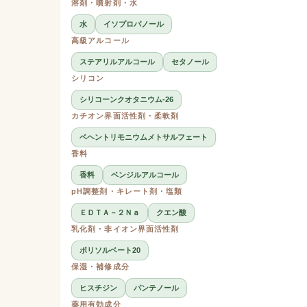
溶剤・噴射剤・水
水
イソプロパノール
高級アルコール
ステアリルアルコール
セタノール
シリコン
シリコーンクオタニウム-26
カチオン界面活性剤・柔軟剤
ベヘントリモニウムメトサルフェート
香料
香料
ベンジルアルコール
pH調整剤・キレート剤・塩類
ＥＤＴＡ－２Ｎａ
クエン酸
乳化剤・非イオン界面活性剤
ポリソルベート20
保湿・補修成分
ヒスチジン
パンテノール
薬用有効成分