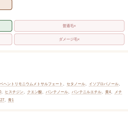
普通毛×
ダメージ毛×
ベヘントリモニウムメトサルフェート
、
セタノール
、
イソプロパノール
、
0
、
ヒスチジン
、
クエン酸
、
パンテノール
、
パンテニルエチル
、
黄4
、
メチ
27
、
青1