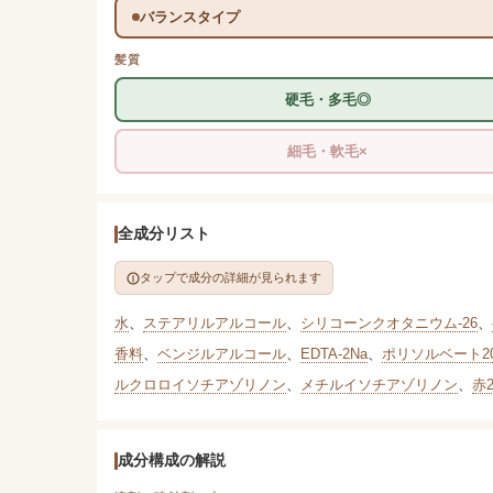
バランスタイプ
髪質
硬毛・多毛◎
細毛・軟毛×
全成分リスト
タップで成分の詳細が見られます
水
、
ステアリルアルコール
、
シリコーンクオタニウム-26
、
香料
、
ベンジルアルコール
、
EDTA-2Na
、
ポリソルベート2
ルクロロイソチアゾリノン
、
メチルイソチアゾリノン
、
赤2
成分構成の解説