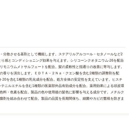
・分散させる基剤として機能します。ステアリルアルコール・セタノールなど2
り感とコンディショニング効果を与えます。シリコーンクオタニウム-26を配合
トリモニウムメトサルフェートを配合。髪の柔軟性と指通りの改善に寄与します。
の香りを演出します。ＥＤＴＡ－２Ｎａ・クエン酸を含む2種類の調整剤を配
ト20を含む1種類の乳化成分を配合。処方全体の安定性を支えています。ヒスチ
ンテニルエチルを含む1種類の医薬部外品有効成分を配合。薬用効果による頭皮環
着色料・色素を配合。製品の色や使用後の髪色に影響を与える成分です。メチルク
防腐剤を組み合わせて配合。製品の品質を長期間保ち、細菌やカビの繁殖を防ぎま