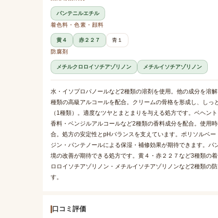
パンテニルエチル
着色料・色素・顔料
黄４
赤２２７
青１
防腐剤
メチルクロロイソチアゾリノン
メチルイソチアゾリノン
水・イソプロパノールなど2種類の溶剤を使用。他の成分を溶解
種類の高級アルコールを配合。クリームの骨格を形成し、しっと
（1種類）。適度なツヤとまとまりを与える処方です。ベヘン
香料・ベンジルアルコールなど2種類の香料成分を配合。使用時
合。処方の安定性とpHバランスを支えています。ポリソルベー
ジン・パンテノールによる保湿・補修効果が期待できます。パ
境の改善が期待できる処方です。黄４・赤２２７など3種類の
ロロイソチアゾリノン・メチルイソチアゾリノンなど2種類の
す。
口コミ評価