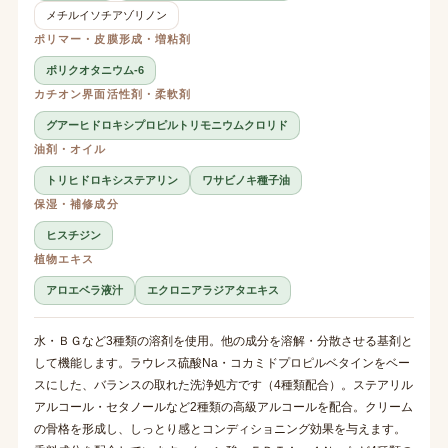
メチルイソチアゾリノン
ポリマー・皮膜形成・増粘剤
ポリクオタニウム-6
カチオン界面活性剤・柔軟剤
グアーヒドロキシプロピルトリモニウムクロリド
油剤・オイル
トリヒドロキシステアリン
ワサビノキ種子油
保湿・補修成分
ヒスチジン
植物エキス
アロエベラ液汁
エクロニアラジアタエキス
水・ＢＧなど3種類の溶剤を使用。他の成分を溶解・分散させる基剤と
して機能します。ラウレス硫酸Na・コカミドプロピルベタインをベー
スにした、バランスの取れた洗浄処方です（4種類配合）。ステアリル
アルコール・セタノールなど2種類の高級アルコールを配合。クリーム
の骨格を形成し、しっとり感とコンディショニング効果を与えます。