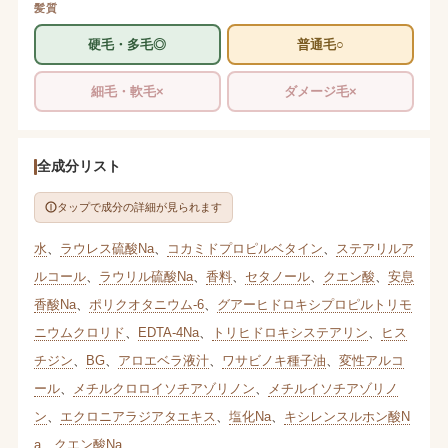
髪質
硬毛・多毛◎
普通毛○
細毛・軟毛×
ダメージ毛×
全成分リスト
タップで成分の詳細が見られます
水
、
ラウレス硫酸Na
、
コカミドプロピルベタイン
、
ステアリルア
ルコール
、
ラウリル硫酸Na
、
香料
、
セタノール
、
クエン酸
、
安息
香酸Na
、
ポリクオタニウム-6
、
グアーヒドロキシプロピルトリモ
ニウムクロリド
、
EDTA-4Na
、
トリヒドロキシステアリン
、
ヒス
チジン
、
BG
、
アロエベラ液汁
、
ワサビノキ種子油
、
変性アルコ
ール
、
メチルクロロイソチアゾリノン
、
メチルイソチアゾリノ
ン
、
エクロニアラジアタエキス
、
塩化Na
、
キシレンスルホン酸N
a
、
クエン酸Na