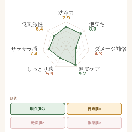
洗浄力
7.9
低刺激性
泡立ち
6.4
8.0
サラサラ感
ダメージ補修
7.4
4.3
しっとり感
頭皮ケア
5.9
9.2
肌質
脂性肌◎
普通肌○
乾燥肌×
敏感肌×