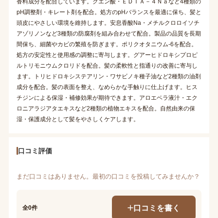
香料成分を配合しています。クエン酸・ＥＤＴＡ－４Ｎａなど4種類の
pH調整剤・キレート剤を配合。処方のpHバランスを最適に保ち、髪と
頭皮にやさしい環境を維持します。安息香酸Na・メチルクロロイソチ
アゾリノンなど3種類の防腐剤を組み合わせて配合。製品の品質を長期
間保ち、細菌やカビの繁殖を防ぎます。ポリクオタニウム-6を配合。
処方の安定性と使用感の調整に寄与します。グアーヒドロキシプロピ
ルトリモニウムクロリドを配合。髪の柔軟性と指通りの改善に寄与し
ます。トリヒドロキシステアリン・ワサビノキ種子油など2種類の油剤
成分を配合。髪の表面を整え、なめらかな手触りに仕上げます。ヒス
チジンによる保湿・補修効果が期待できます。アロエベラ液汁・エク
ロニアラジアタエキスなど2種類の植物エキスを配合。自然由来の保
湿・保護成分として髪をやさしくケアします。
口コミ評価
まだ口コミはありません。最初の口コミを投稿してみませんか？
口コミを書く
全0件