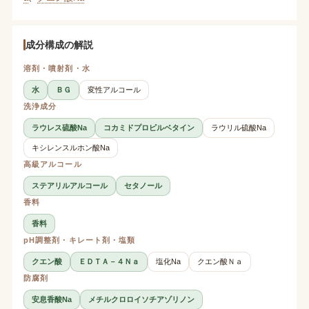
成分構成の解説
溶剤・噴射剤・水
水
ＢＧ
変性アルコール
洗浄成分
ラウレス硫酸Na
コカミドプロピルベタイン
ラウリル硫酸Na
キシレンスルホン酸Na
高級アルコール
ステアリルアルコール
セタノール
香料
香料
pH調整剤・キレート剤・塩類
クエン酸
ＥＤＴＡ－４Ｎａ
塩化Na
クエン酸Ｎａ
防腐剤
安息香酸Na
メチルクロロイソチアゾリノン