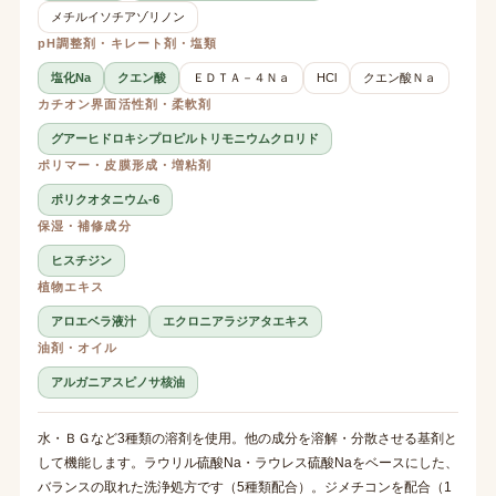
メチルイソチアゾリノン
pH調整剤・キレート剤・塩類
塩化Na
クエン酸
ＥＤＴＡ－４Ｎａ
HCl
クエン酸Ｎａ
カチオン界面活性剤・柔軟剤
グアーヒドロキシプロピルトリモニウムクロリド
ポリマー・皮膜形成・増粘剤
ポリクオタニウム-6
保湿・補修成分
ヒスチジン
植物エキス
アロエベラ液汁
エクロニアラジアタエキス
油剤・オイル
アルガニアスピノサ核油
水・ＢＧなど3種類の溶剤を使用。他の成分を溶解・分散させる基剤と
して機能します。ラウリル硫酸Na・ラウレス硫酸Naをベースにした、
バランスの取れた洗浄処方です（5種類配合）。ジメチコンを配合（1