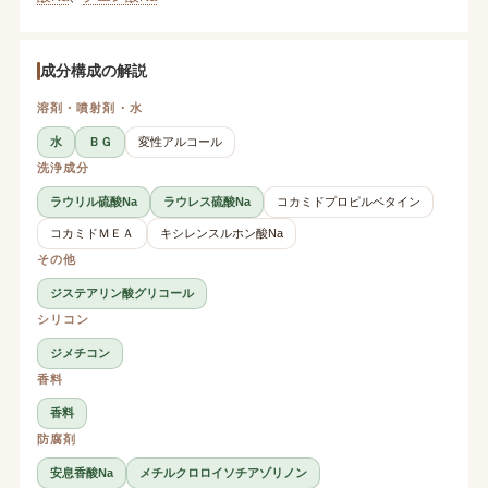
成分構成の解説
溶剤・噴射剤・水
水
ＢＧ
変性アルコール
洗浄成分
ラウリル硫酸Na
ラウレス硫酸Na
コカミドプロピルベタイン
コカミドＭＥＡ
キシレンスルホン酸Na
その他
ジステアリン酸グリコール
シリコン
ジメチコン
香料
香料
防腐剤
安息香酸Na
メチルクロロイソチアゾリノン