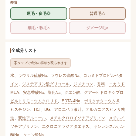
髪質
硬毛・多毛◎
普通毛△
細毛・軟毛×
ダメージ毛×
全成分リスト
タップで成分の詳細が見られます
水
、
ラウリル硫酸Na
、
ラウレス硫酸Na
、
コカミドプロピルベタ
イン
、
ジステアリン酸グリコール
、
ジメチコン
、
香料
、
コカミド
MEA
、
安息香酸Na
、
塩化Na
、
クエン酸
、
グアーヒドロキシプロ
ピルトリモニウムクロリド
、
EDTA-4Na
、
ポリクオタニウム-6
、
ヒスチジン
、
HCl
、
BG
、
アロエベラ液汁
、
アルガニアスピノサ核
油
、
変性アルコール
、
メチルクロロイソチアゾリノン
、
メチルイ
ソチアゾリノン
、
エクロニアラジアタエキス
、
キシレンスルホン
酸Na
、
クエン酸Na