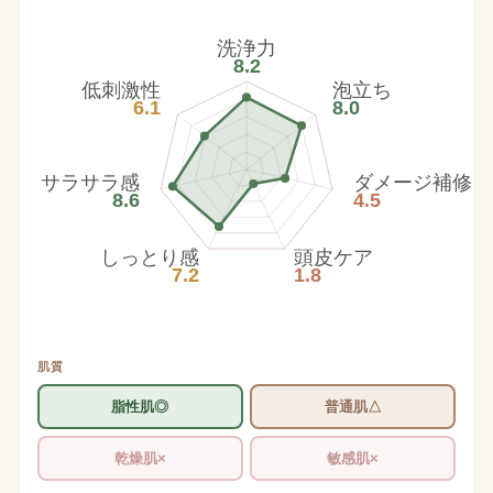
洗浄力
8.2
低刺激性
泡立ち
6.1
8.0
サラサラ感
ダメージ補修
8.6
4.5
しっとり感
頭皮ケア
7.2
1.8
肌質
脂性肌◎
普通肌△
乾燥肌×
敏感肌×