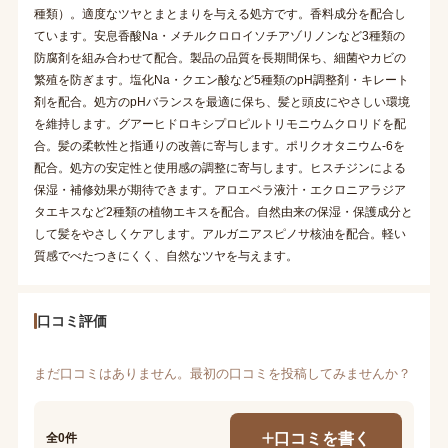
種類）。適度なツヤとまとまりを与える処方です。香料成分を配合し
ています。安息香酸Na・メチルクロロイソチアゾリノンなど3種類の
防腐剤を組み合わせて配合。製品の品質を長期間保ち、細菌やカビの
繁殖を防ぎます。塩化Na・クエン酸など5種類のpH調整剤・キレート
剤を配合。処方のpHバランスを最適に保ち、髪と頭皮にやさしい環境
を維持します。グアーヒドロキシプロピルトリモニウムクロリドを配
合。髪の柔軟性と指通りの改善に寄与します。ポリクオタニウム-6を
配合。処方の安定性と使用感の調整に寄与します。ヒスチジンによる
保湿・補修効果が期待できます。アロエベラ液汁・エクロニアラジア
タエキスなど2種類の植物エキスを配合。自然由来の保湿・保護成分と
して髪をやさしくケアします。アルガニアスピノサ核油を配合。軽い
質感でべたつきにくく、自然なツヤを与えます。
口コミ評価
まだ口コミはありません。最初の口コミを投稿してみませんか？
口コミを書く
全0件