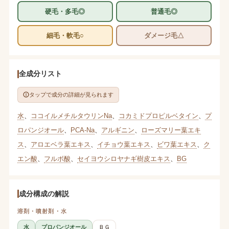
硬毛・多毛◎
普通毛◎
細毛・軟毛○
ダメージ毛△
全成分リスト
タップで成分の詳細が見られます
水
、
ココイルメチルタウリンNa
、
コカミドプロピルベタイン
、
プ
ロパンジオール
、
PCA-Na
、
アルギニン
、
ローズマリー葉エキ
ス
、
アロエベラ葉エキス
、
イチョウ葉エキス
、
ビワ葉エキス
、
ク
エン酸
、
フルボ酸
、
セイヨウシロヤナギ樹皮エキス
、
BG
成分構成の解説
溶剤・噴射剤・水
水
プロパンジオール
ＢＧ