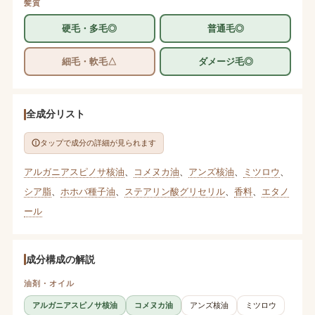
髪質
硬毛・多毛◎
普通毛◎
細毛・軟毛△
ダメージ毛◎
全成分リスト
タップで成分の詳細が見られます
アルガニアスピノサ核油
、
コメヌカ油
、
アンズ核油
、
ミツロウ
、
シア脂
、
ホホバ種子油
、
ステアリン酸グリセリル
、
香料
、
エタノ
ール
成分構成の解説
油剤・オイル
アルガニアスピノサ核油
コメヌカ油
アンズ核油
ミツロウ