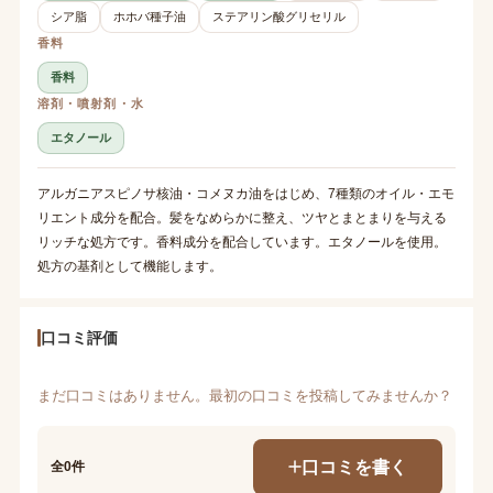
シア脂
ホホバ種子油
ステアリン酸グリセリル
香料
香料
溶剤・噴射剤・水
エタノール
アルガニアスピノサ核油・コメヌカ油をはじめ、7種類のオイル・エモ
リエント成分を配合。髪をなめらかに整え、ツヤとまとまりを与える
リッチな処方です。香料成分を配合しています。エタノールを使用。
処方の基剤として機能します。
口コミ評価
まだ口コミはありません。最初の口コミを投稿してみませんか？
口コミを書く
全0件