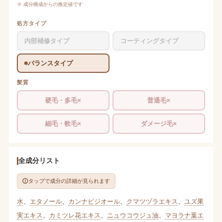
※ 成分構成からの推定値です
処方タイプ
内部補修タイプ
コーティングタイプ
バランスタイプ
髪質
硬毛・多毛×
普通毛×
細毛・軟毛×
ダメージ毛×
全成分リスト
タップで成分の詳細が見られます
水
、
エタノール
、
カンナビジオール
、
クマツヅラエキス
、
ユズ果
実エキス
、
カミツレ花エキス
、
ニュウコウジュ油
、
マヨラナ葉エ