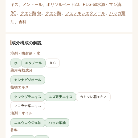
キス
、
メントール
、
ポリソルベート20
、
PEG-60水添ヒマシ油
、
BG
、
クエン酸Na
、
クエン酸
、
フェノキシエタノール
、
ハッカ葉
油
、
香料
成分構成の解説
溶剤・噴射剤・水
水
エタノール
ＢＧ
薬用有効成分
カンナビジオール
植物エキス
クマツヅラエキス
ユズ果実エキス
カミツレ花エキス
マヨラナ葉エキス
油剤・オイル
ニュウコウジュ油
ハッカ葉油
香料