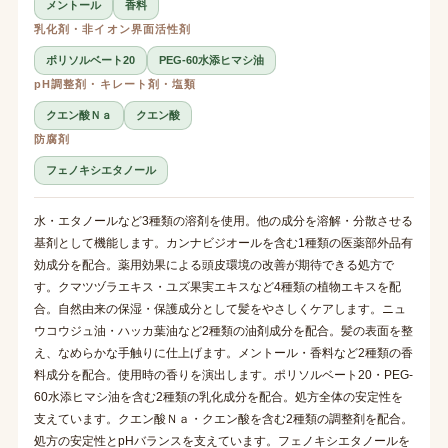
メントール
香料
乳化剤・非イオン界面活性剤
ポリソルベート20
PEG-60水添ヒマシ油
pH調整剤・キレート剤・塩類
クエン酸Ｎａ
クエン酸
防腐剤
フェノキシエタノール
水・エタノールなど3種類の溶剤を使用。他の成分を溶解・分散させる
基剤として機能します。カンナビジオールを含む1種類の医薬部外品有
効成分を配合。薬用効果による頭皮環境の改善が期待できる処方で
す。クマツヅラエキス・ユズ果実エキスなど4種類の植物エキスを配
合。自然由来の保湿・保護成分として髪をやさしくケアします。ニュ
ウコウジュ油・ハッカ葉油など2種類の油剤成分を配合。髪の表面を整
え、なめらかな手触りに仕上げます。メントール・香料など2種類の香
料成分を配合。使用時の香りを演出します。ポリソルベート20・PEG-
60水添ヒマシ油を含む2種類の乳化成分を配合。処方全体の安定性を
支えています。クエン酸Ｎａ・クエン酸を含む2種類の調整剤を配合。
処方の安定性とpHバランスを支えています。フェノキシエタノールを