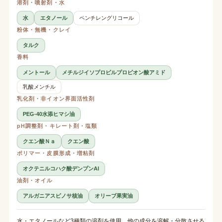
溶剤・噴射剤・水
水
エタノール
ペンチレングリコール
粉体・無機・クレイ
タルク
香料
メントール
メチルジイソプロピルプロピオン酸アミド
乳酸メンチル
乳化剤・非イオン界面活性剤
PEG-40水添ヒマシ油
pH調整剤・キレート剤・塩類
クエン酸Ｎａ
クエン酸
ポリマー・皮膜形成・増粘剤
オクテニルコハク酸デンプンAl
油剤・オイル
アルガニアスピノサ核油
オリーブ果実油
水・エタノールなど3種類の溶剤を使用。他の成分を溶解・分散させる