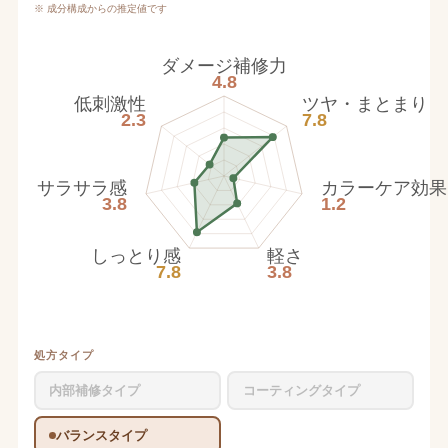
※ 成分構成からの推定値です
ダメージ補修力
4.8
低刺激性
ツヤ・まとまり
2.3
7.8
サラサラ感
カラーケア効果
3.8
1.2
しっとり感
軽さ
7.8
3.8
処方タイプ
内部補修タイプ
コーティングタイプ
バランスタイプ