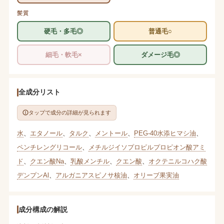
髪質
硬毛・多毛◎
普通毛○
細毛・軟毛×
ダメージ毛◎
全成分リスト
タップで成分の詳細が見られます
水
、
エタノール
、
タルク
、
メントール
、
PEG-40水添ヒマシ油
、
ペンチレングリコール
、
メチルジイソプロピルプロピオン酸アミ
ド
、
クエン酸Na
、
乳酸メンチル
、
クエン酸
、
オクテニルコハク酸
デンプンAl
、
アルガニアスピノサ核油
、
オリーブ果実油
成分構成の解説