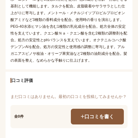
基剤として機能します。タルクを配合。皮脂吸着やサラサラとした仕
上がりに寄与します。メントール・メチルジイソプロピルプロピオン
酸アミドなど3種類の香料成分を配合。使用時の香りを演出します。
PEG-40水添ヒマシ油を含む1種類の乳化成分を配合。処方全体の安定
性を支えています。クエン酸Ｎａ・クエン酸を含む2種類の調整剤を配
合。処方の安定性とpHバランスを支えています。オクテニルコハク酸
デンプンAlを配合。処方の安定性と使用感の調整に寄与します。アル
ガニアスピノサ核油・オリーブ果実油など2種類の油剤成分を配合。髪
の表面を整え、なめらかな手触りに仕上げます。
口コミ評価
まだ口コミはありません。最初の口コミを投稿してみませんか？
口コミを書く
全0件