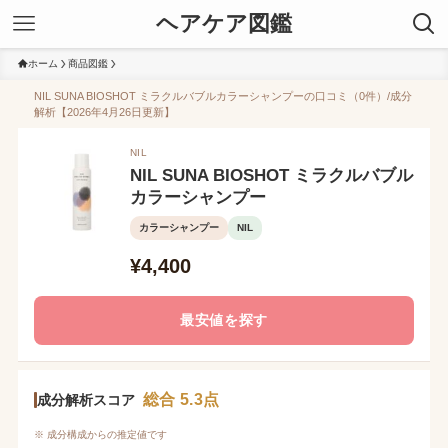
ヘアケア図鑑
ホーム
商品図鑑
NIL SUNA BIOSHOT ミラクルバブルカラーシャンプーの口コミ（0件）/成分
解析【2026年4月26日更新】
NIL
NIL SUNA BIOSHOT ミラクルバブル
カラーシャンプー
カラーシャンプー
NIL
¥4,400
最安値を探す
総合 5.3点
成分解析スコア
※ 成分構成からの推定値です