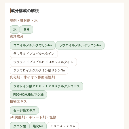
成分構成の解説
溶剤・噴射剤・水
水
ＢＧ
洗浄成分
ココイルメチルタウリンNa
ラウロイルメチルアラニンNa
ラウラミドプロピルベタイン
ラウラミドプロピルヒドロキシスルタイン
ジラウロイルグルタミン酸リシンNa
乳化剤・非イオン界面活性剤
ジオレイン酸ＰＥＧ－１２０メチルグルコース
PEG-60水添ヒマシ油
植物エキス
セージ葉エキス
pH調整剤・キレート剤・塩類
クエン酸
塩化Na
ＥＤＴＡ－２Ｎａ