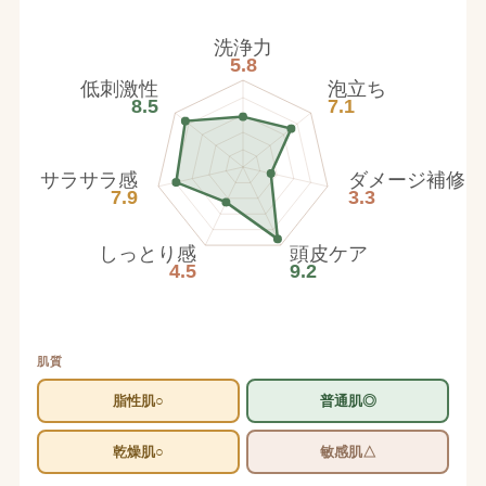
洗浄力
5.8
低刺激性
泡立ち
8.5
7.1
サラサラ感
ダメージ補修
7.9
3.3
しっとり感
頭皮ケア
4.5
9.2
肌質
脂性肌○
普通肌◎
乾燥肌○
敏感肌△