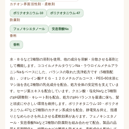
カチオン界面活性剤・柔軟剤
ポリクオタニウム-10
ポリクオタニウム-47
防腐剤
フェノキシエタノール
安息香酸Na
香料
香料
水・ＢＧなど2種類の溶剤を使用。他の成分を溶解・分散させる基剤と
して機能します。ココイルメチルタウリンNa・ラウロイルメチルアラ
ニンNaをベースにした、バランスの取れた洗浄処方です（5種類配
合）。ジオレイン酸ＰＥＧ－１２０メチルグルコース・PEG-60水添ヒ
マシ油を含む2種類の乳化成分を配合。処方全体の安定性を支えていま
す。セージ葉エキスを配合しています。クエン酸・塩化Naなど3種類
のpH調整剤・キレート剤を配合。処方のpHバランスを最適に保ち、髪
と頭皮にやさしい環境を維持します。ポリクオタニウム-10・ポリクオ
タニウム-47など2種類のカチオン系成分を配合。静電気を抑え、指通
りとなめらかさを向上させる柔軟効果があります。フェノキシエタノ
ール・安息香酸Naなど2種類の防腐剤を組み合わせて配合。製品の品
質を長期間保ち、細菌やカビの繁殖を防ぎます。香料成分を配合して