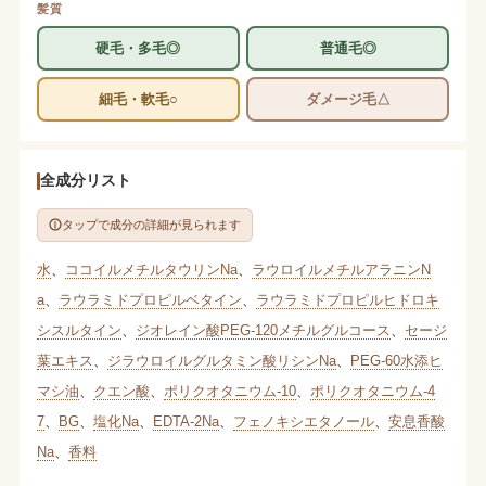
髪質
硬毛・多毛◎
普通毛◎
細毛・軟毛○
ダメージ毛△
全成分リスト
タップで成分の詳細が見られます
水
、
ココイルメチルタウリンNa
、
ラウロイルメチルアラニンN
a
、
ラウラミドプロピルベタイン
、
ラウラミドプロピルヒドロキ
シスルタイン
、
ジオレイン酸PEG-120メチルグルコース
、
セージ
葉エキス
、
ジラウロイルグルタミン酸リシンNa
、
PEG-60水添ヒ
マシ油
、
クエン酸
、
ポリクオタニウム-10
、
ポリクオタニウム-4
7
、
BG
、
塩化Na
、
EDTA-2Na
、
フェノキシエタノール
、
安息香酸
Na
、
香料