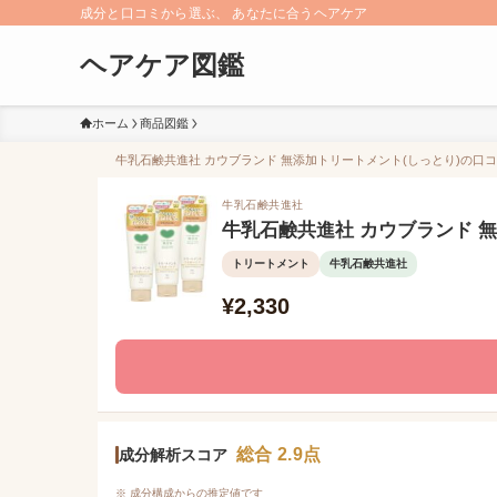
成分と口コミから選ぶ、 あなたに合うヘアケア
ヘアケア図鑑
ホーム
商品図鑑
牛乳石鹸共進社 カウブランド 無添加トリートメント(しっとり)の口コミ
牛乳石鹸共進社
牛乳石鹸共進社 カウブランド 
トリートメント
牛乳石鹸共進社
¥2,330
総合 2.9点
成分解析スコア
※ 成分構成からの推定値です