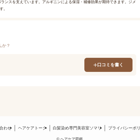
バランスを支えています。アルギニンによる保湿・補修効果が期待できます。ジメ
す。
んか？
口コミを書く
合わせ
ヘアケアトーク
白髪染め専門美容室ソマリ
プライバシーポ
©
ヘアケア図鑑.