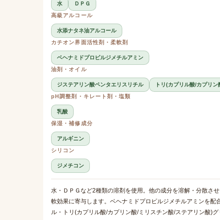
水
ＤＰＧ
高級アルコール
水添ナタネ油アルコール
カチオン界面活性剤・柔軟剤
ベヘナミドプロピルジメチルアミン
油剤・オイル
ジステアリン酸ペンタエリスリチル
トリ(カプリル酸/カプリン
pH調整剤・キレート剤・塩類
乳酸
保湿・補修成分
アルギニン
シリコン
ジメチコン
水・ＤＰＧなど2種類の溶剤を使用。他の成分を溶解・分散さ
軟効果に寄与します。ベヘナミドプロピルジメチルアミンを配
ル・トリ(カプリル酸/カプリン酸/ミリスチン酸/ステアリン酸