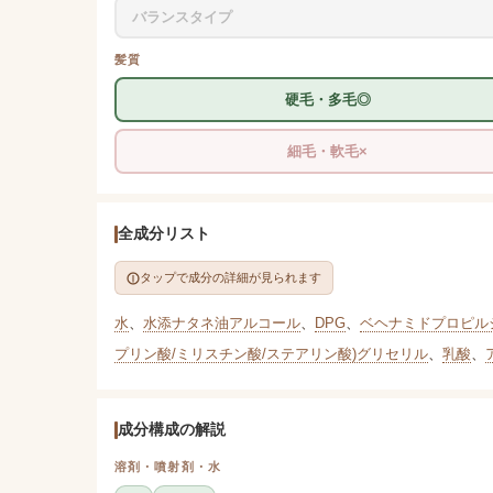
バランスタイプ
髪質
硬毛・多毛◎
細毛・軟毛×
全成分リスト
タップで成分の詳細が見られます
水
、
水添ナタネ油アルコール
、
DPG
、
ベヘナミドプロピル
プリン酸/ミリスチン酸/ステアリン酸)グリセリル
、
乳酸
、
成分構成の解説
溶剤・噴射剤・水