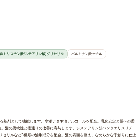
酸/ミリスチン酸/ステアリン酸)グリセリル
パルミチン酸セチル
せる基剤として機能します。水添ナタネ油アルコールを配合。乳化安定と髪への柔
合。髪の柔軟性と指通りの改善に寄与します。ジステアリン酸ペンタエリスリチ
)グリセリルなど3種類の油剤成分を配合。髪の表面を整え、なめらかな手触りに仕上