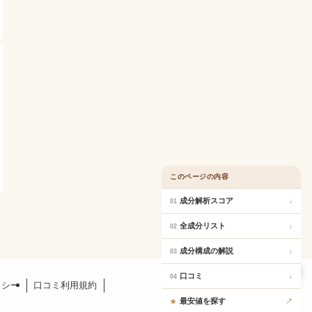
このページの内容
成分解析スコア
↓
01
全成分リスト
↓
02
成分構成の解説
↓
03
口コミ
口コミ
↓
04
リシー
口コミ利用規約
最安値を探す
↗
★