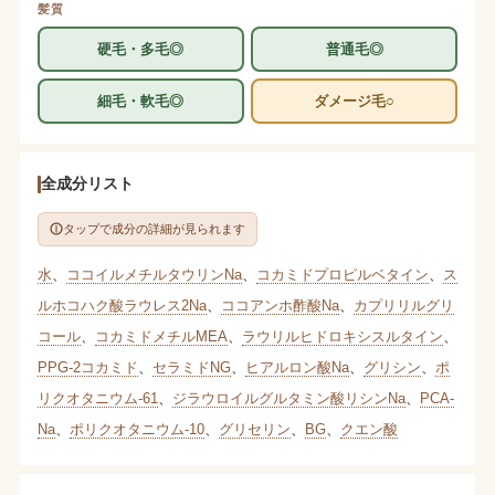
髪質
硬毛・多毛◎
普通毛◎
細毛・軟毛◎
ダメージ毛○
全成分リスト
タップで成分の詳細が見られます
水
、
ココイルメチルタウリンNa
、
コカミドプロピルベタイン
、
ス
ルホコハク酸ラウレス2Na
、
ココアンホ酢酸Na
、
カプリリルグリ
コール
、
コカミドメチルMEA
、
ラウリルヒドロキシスルタイン
、
PPG-2コカミド
、
セラミドNG
、
ヒアルロン酸Na
、
グリシン
、
ポ
リクオタニウム-61
、
ジラウロイルグルタミン酸リシンNa
、
PCA-
Na
、
ポリクオタニウム-10
、
グリセリン
、
BG
、
クエン酸