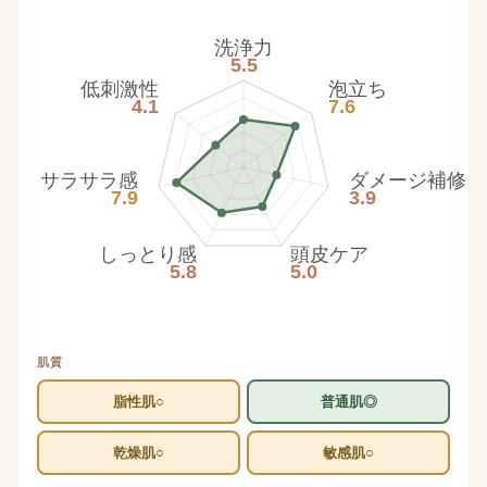
洗浄力
5.5
低刺激性
泡立ち
4.1
7.6
サラサラ感
ダメージ補修
7.9
3.9
しっとり感
頭皮ケア
5.8
5.0
肌質
脂性肌○
普通肌◎
乾燥肌○
敏感肌○