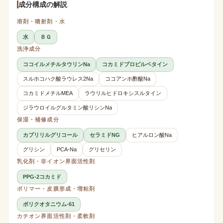
成分構成の解説
溶剤・噴射剤・水
水
ＢＧ
洗浄成分
ココイルメチルタウリンNa
コカミドプロピルベタイン
スルホコハク酸ラウレス2Na
ココアンホ酢酸Na
コカミドメチルMEA
ラウリルヒドロキシスルタイン
ジラウロイルグルタミン酸リシンNa
保湿・補修成分
カプリリルグリコール
セラミドNG
ヒアルロン酸Na
グリシン
PCA-Na
グリセリン
乳化剤・非イオン界面活性剤
PPG-2コカミド
ポリマー・皮膜形成・増粘剤
ポリクオタニウム-61
カチオン界面活性剤・柔軟剤