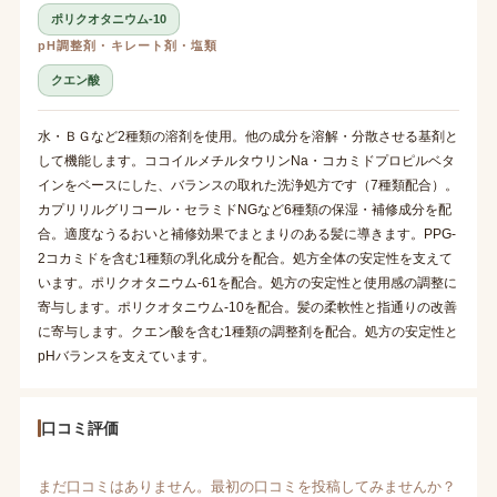
ポリクオタニウム-10
pH調整剤・キレート剤・塩類
クエン酸
水・ＢＧなど2種類の溶剤を使用。他の成分を溶解・分散させる基剤と
して機能します。ココイルメチルタウリンNa・コカミドプロピルベタ
インをベースにした、バランスの取れた洗浄処方です（7種類配合）。
カプリリルグリコール・セラミドNGなど6種類の保湿・補修成分を配
合。適度なうるおいと補修効果でまとまりのある髪に導きます。PPG-
2コカミドを含む1種類の乳化成分を配合。処方全体の安定性を支えて
います。ポリクオタニウム-61を配合。処方の安定性と使用感の調整に
寄与します。ポリクオタニウム-10を配合。髪の柔軟性と指通りの改善
に寄与します。クエン酸を含む1種類の調整剤を配合。処方の安定性と
pHバランスを支えています。
口コミ評価
まだ口コミはありません。最初の口コミを投稿してみませんか？