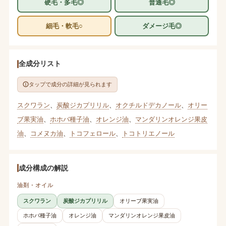
硬毛・多毛◎
普通毛◎
細毛・軟毛○
ダメージ毛◎
全成分リスト
タップで成分の詳細が見られます
スクワラン
、
炭酸ジカプリリル
、
オクチルドデカノール
、
オリー
ブ果実油
、
ホホバ種子油
、
オレンジ油
、
マンダリンオレンジ果皮
油
、
コメヌカ油
、
トコフェロール
、
トコトリエノール
成分構成の解説
油剤・オイル
スクワラン
炭酸ジカプリリル
オリーブ果実油
ホホバ種子油
オレンジ油
マンダリンオレンジ果皮油