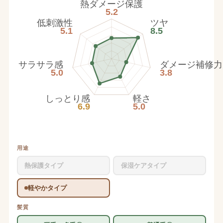
熱ダメージ保護
5.2
低刺激性
ツヤ
5.1
8.5
サラサラ感
ダメージ補修力
5.0
3.8
しっとり感
軽さ
6.9
5.0
用途
熱保護タイプ
保湿ケアタイプ
軽やかタイプ
髪質