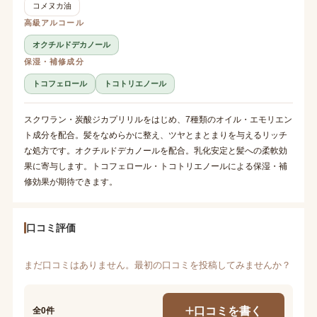
コメヌカ油
高級アルコール
オクチルドデカノール
保湿・補修成分
トコフェロール
トコトリエノール
スクワラン・炭酸ジカプリリルをはじめ、7種類のオイル・エモリエン
ト成分を配合。髪をなめらかに整え、ツヤとまとまりを与えるリッチ
な処方です。オクチルドデカノールを配合。乳化安定と髪への柔軟効
果に寄与します。トコフェロール・トコトリエノールによる保湿・補
修効果が期待できます。
口コミ評価
まだ口コミはありません。最初の口コミを投稿してみませんか？
口コミを書く
全0件