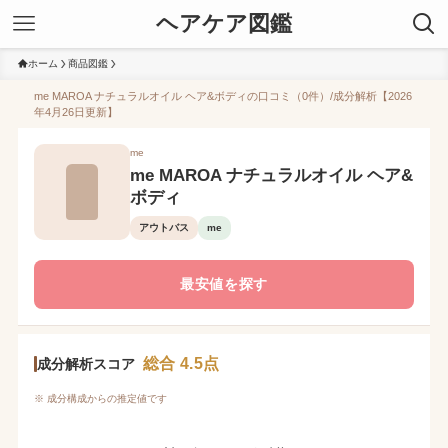
ヘアケア図鑑
ホーム
商品図鑑
me MAROA ナチュラルオイル ヘア&ボディの口コミ（0件）/成分解析【2026
年4月26日更新】
me
me MAROA ナチュラルオイル ヘア&
ボディ
アウトバス
me
最安値を探す
総合 4.5点
成分解析スコア
※ 成分構成からの推定値です