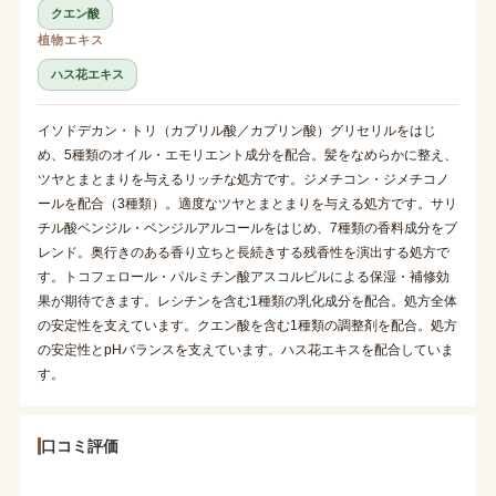
クエン酸
植物エキス
ハス花エキス
イソドデカン・トリ（カプリル酸／カプリン酸）グリセリルをはじ
め、5種類のオイル・エモリエント成分を配合。髪をなめらかに整え、
ツヤとまとまりを与えるリッチな処方です。ジメチコン・ジメチコノ
ールを配合（3種類）。適度なツヤとまとまりを与える処方です。サリ
チル酸ベンジル・ベンジルアルコールをはじめ、7種類の香料成分をブ
レンド。奥行きのある香り立ちと長続きする残香性を演出する処方で
す。トコフェロール・パルミチン酸アスコルビルによる保湿・補修効
果が期待できます。レシチンを含む1種類の乳化成分を配合。処方全体
の安定性を支えています。クエン酸を含む1種類の調整剤を配合。処方
の安定性とpHバランスを支えています。ハス花エキスを配合していま
す。
口コミ評価