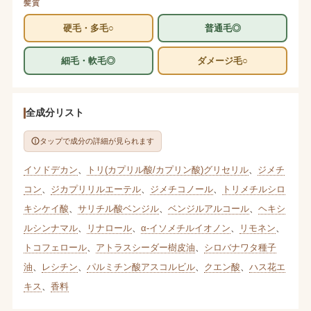
髪質
硬毛・多毛○
普通毛◎
細毛・軟毛◎
ダメージ毛○
全成分リスト
タップで成分の詳細が見られます
イソドデカン
、
トリ(カプリル酸/カプリン酸)グリセリル
、
ジメチ
コン
、
ジカプリリルエーテル
、
ジメチコノール
、
トリメチルシロ
キシケイ酸
、
サリチル酸ベンジル
、
ベンジルアルコール
、
ヘキシ
ルシンナマル
、
リナロール
、
α-イソメチルイオノン
、
リモネン
、
トコフェロール
、
アトラスシーダー樹皮油
、
シロバナワタ種子
油
、
レシチン
、
パルミチン酸アスコルビル
、
クエン酸
、
ハス花エ
キス
、
香料