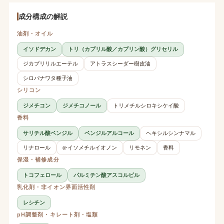
成分構成の解説
油剤・オイル
イソドデカン
トリ（カプリル酸／カプリン酸）グリセリル
ジカプリリルエーテル
アトラスシーダー樹皮油
シロバナワタ種子油
シリコン
ジメチコン
ジメチコノール
トリメチルシロキシケイ酸
香料
サリチル酸ベンジル
ベンジルアルコール
ヘキシルシンナマル
リナロール
α-イソメチルイオノン
リモネン
香料
保湿・補修成分
トコフェロール
パルミチン酸アスコルビル
乳化剤・非イオン界面活性剤
レシチン
pH調整剤・キレート剤・塩類