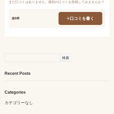
まだ口コミはありません。最初の口コミを投稿してみませんか？
口コミを書く
全0件
検索
Recent Posts
Categories
カテゴリーなし