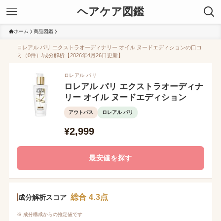
ヘアケア図鑑
ホーム
商品図鑑
ロレアル パリ エクストラオーディナリー オイル ヌードエディションの口コ
ミ（0件）/成分解析【2026年4月26日更新】
ロレアル パリ
ロレアル パリ エクストラオーディナ
リー オイル ヌードエディション
アウトバス
ロレアル パリ
¥2,999
最安値を探す
総合 4.3点
成分解析スコア
※ 成分構成からの推定値です