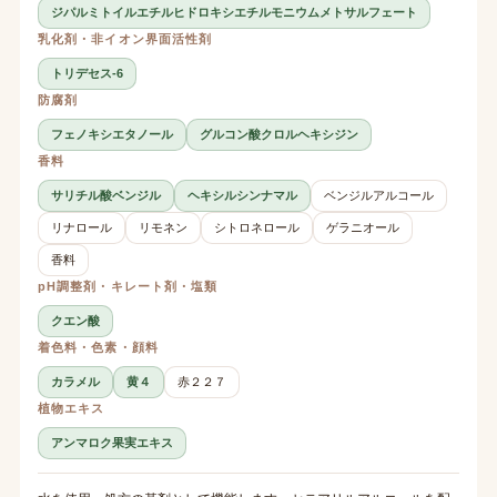
ジパルミトイルエチルヒドロキシエチルモニウムメトサルフェート
乳化剤・非イオン界面活性剤
トリデセス-6
防腐剤
フェノキシエタノール
グルコン酸クロルヘキシジン
香料
サリチル酸ベンジル
ヘキシルシンナマル
ベンジルアルコール
リナロール
リモネン
シトロネロール
ゲラニオール
香料
pH調整剤・キレート剤・塩類
クエン酸
着色料・色素・顔料
カラメル
黄４
赤２２７
植物エキス
アンマロク果実エキス