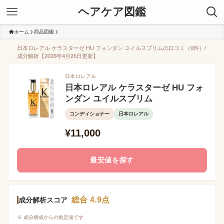
ヘアケア図鑑
ホーム
商品図鑑
日本ロレアル ケラスターゼ HU フォンダン ユイルスブリムの口コミ（0件）/
成分解析【2026年4月26日更新】
日本ロレアル
日本ロレアル ケラスターゼ HU フォ
ンダン ユイルスブリム
コンディショナー
日本ロレアル
¥11,000
最安値を探す
総合 4.9点
成分解析スコア
※ 成分構成からの推定値です