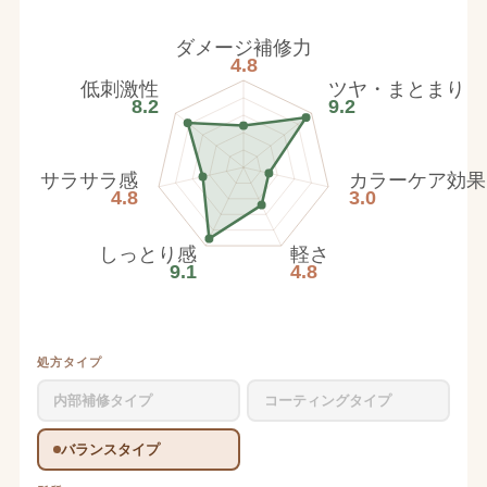
ダメージ補修力
4.8
低刺激性
ツヤ・まとまり
8.2
9.2
サラサラ感
カラーケア効果
4.8
3.0
しっとり感
軽さ
9.1
4.8
処方タイプ
内部補修タイプ
コーティングタイプ
バランスタイプ