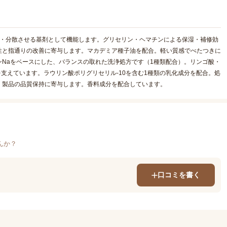
解・分散させる基剤として機能します。グリセリン・ヘマチンによる保湿・補修効
性と指通りの改善に寄与します。マカデミア種子油を配合。軽い質感でべたつきに
Naをベースにした、バランスの取れた洗浄処方です（1種類配合）。リンゴ酸・
を支えています。ラウリン酸ポリグリセリル-10を含む1種類の乳化成分を配合。処
。製品の品質保持に寄与します。香料成分を配合しています。
んか？
口コミを書く