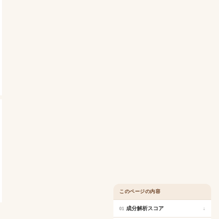
このページの内容
成分解析スコア
↓
01