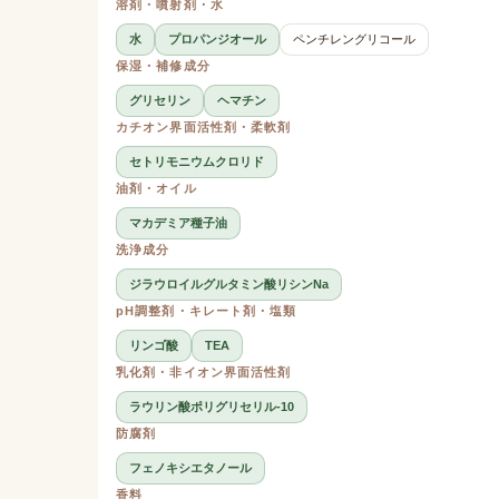
溶剤・噴射剤・水
水
プロパンジオール
ペンチレングリコール
保湿・補修成分
グリセリン
ヘマチン
カチオン界面活性剤・柔軟剤
セトリモニウムクロリド
油剤・オイル
マカデミア種子油
洗浄成分
ジラウロイルグルタミン酸リシンNa
pH調整剤・キレート剤・塩類
リンゴ酸
TEA
乳化剤・非イオン界面活性剤
ラウリン酸ポリグリセリル-10
防腐剤
フェノキシエタノール
香料