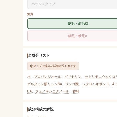
バランスタイプ
髪質
硬毛・多毛◎
細毛・軟毛×
全成分リスト
タップで成分の詳細が見られます
水
、
プロパンジオール
、
グリセリン
、
セトリモニウムクロ
グルタミン酸リシンNa
、
リンゴ酸
、
シクロヘキサン-1
、
4
EA
、
フェノキシエタノール
、
香料
成分構成の解説