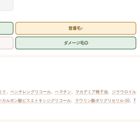
普通毛○
ダメージ毛◎
リド
、
ペンチレングリコール
、
ヘマチン
、
マカデミア種子油
、
ジラウロイル
-ジカルボン酸ビスエトキシジグリコール
、
ラウリン酸ポリグリセリル-10
、
T