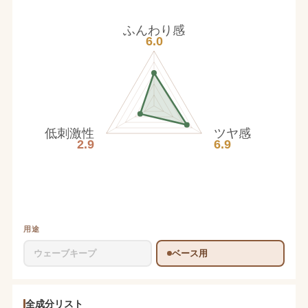
ふんわり感
6.0
低刺激性
ツヤ感
2.9
6.9
用途
ウェーブキープ
ベース用
全成分リスト