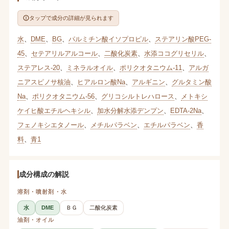
タップで成分の詳細が見られます
水
、
DME
、
BG
、
パルミチン酸イソプロピル
、
ステアリン酸PEG-
45
、
セテアリルアルコール
、
二酸化炭素
、
水添ココグリセリル
、
ステアレス-20
、
ミネラルオイル
、
ポリクオタニウム-11
、
アルガ
ニアスピノサ核油
、
ヒアルロン酸Na
、
アルギニン
、
グルタミン酸
Na
、
ポリクオタニウム-56
、
グリコシルトレハロース
、
メトキシ
ケイヒ酸エチルヘキシル
、
加水分解水添デンプン
、
EDTA-2Na
、
フェノキシエタノール
、
メチルパラベン
、
エチルパラベン
、
香
料
、
青1
成分構成の解説
溶剤・噴射剤・水
水
DME
ＢＧ
二酸化炭素
油剤・オイル