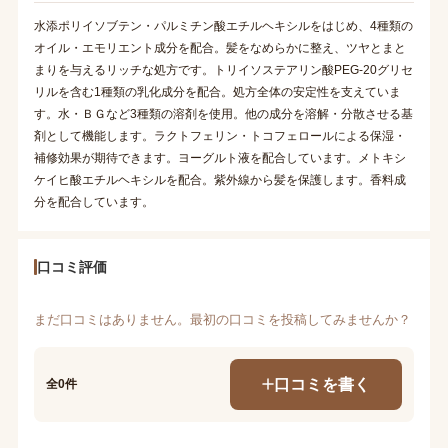
水添ポリイソブテン・パルミチン酸エチルヘキシルをはじめ、4種類の
オイル・エモリエント成分を配合。髪をなめらかに整え、ツヤとまと
まりを与えるリッチな処方です。トリイソステアリン酸PEG-20グリセ
リルを含む1種類の乳化成分を配合。処方全体の安定性を支えていま
す。水・ＢＧなど3種類の溶剤を使用。他の成分を溶解・分散させる基
剤として機能します。ラクトフェリン・トコフェロールによる保湿・
補修効果が期待できます。ヨーグルト液を配合しています。メトキシ
ケイヒ酸エチルヘキシルを配合。紫外線から髪を保護します。香料成
分を配合しています。
口コミ評価
まだ口コミはありません。最初の口コミを投稿してみませんか？
口コミを書く
全0件