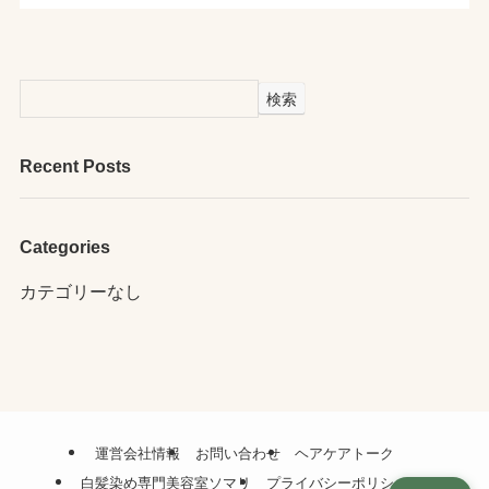
検索
Recent Posts
Categories
カテゴリーなし
運営会社情報
お問い合わせ
ヘアケアトーク
白髪染め専門美容室ソマリ
プライバシーポリシー