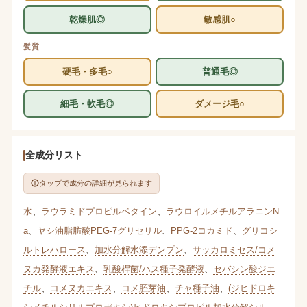
乾燥肌◎
敏感肌○
髪質
硬毛・多毛○
普通毛◎
細毛・軟毛◎
ダメージ毛○
全成分リスト
タップで成分の詳細が見られます
水
、
ラウラミドプロピルベタイン
、
ラウロイルメチルアラニンN
a
、
ヤシ油脂肪酸PEG-7グリセリル
、
PPG-2コカミド
、
グリコシ
ルトレハロース
、
加水分解水添デンプン
、
サッカロミセス/コメ
ヌカ発酵液エキス
、
乳酸桿菌/ハス種子発酵液
、
セバシン酸ジエ
チル
、
コメヌカエキス
、
コメ胚芽油
、
チャ種子油
、
(ジヒドロキ