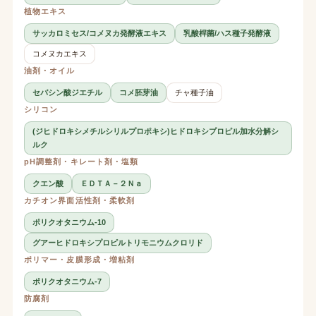
植物エキス
サッカロミセス/コメヌカ発酵液エキス
乳酸桿菌/ハス種子発酵液
コメヌカエキス
油剤・オイル
セバシン酸ジエチル
コメ胚芽油
チャ種子油
シリコン
(ジヒドロキシメチルシリルプロポキシ)ヒドロキシプロピル加水分解シ
ルク
pH調整剤・キレート剤・塩類
クエン酸
ＥＤＴＡ－２Ｎａ
カチオン界面活性剤・柔軟剤
ポリクオタニウム-10
グアーヒドロキシプロピルトリモニウムクロリド
ポリマー・皮膜形成・増粘剤
ポリクオタニウム-7
防腐剤