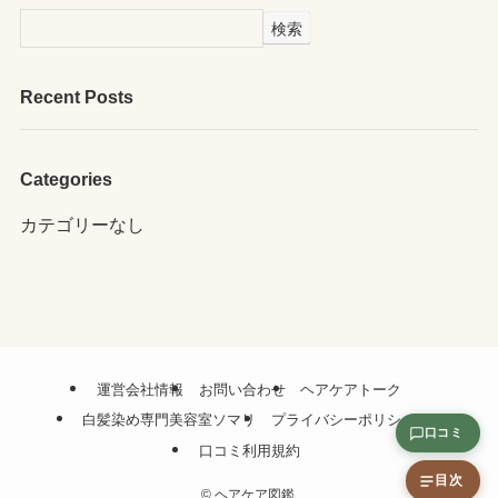
検索
Recent Posts
Categories
カテゴリーなし
運営会社情報
お問い合わせ
ヘアケアトーク
白髪染め専門美容室ソマリ
プライバシーポリシー
口コミ
口コミ利用規約
目次
©
ヘアケア図鑑.