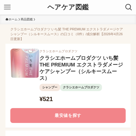
ヘアケア図鑑
ホーム
商品図鑑
クラシエホームプロダクツ いち髪 THE PREMIUM エクストラダメージケア
シャンプー（シルキースムース）の口コミ（0件）/成分解析【2026年4月26
日更新】
クラシエホームプロダクツ
クラシエホームプロダクツ いち髪
THE PREMIUM エクストラダメージ
ケアシャンプー（シルキースムー
ス）
シャンプー
クラシエホームプロダクツ
¥521
最安値を探す