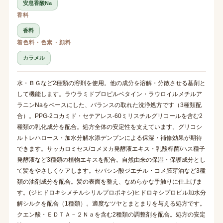
安息香酸Na
香料
香料
着色料・色素・顔料
カラメル
水・ＢＧなど2種類の溶剤を使用。他の成分を溶解・分散させる基剤と
して機能します。ラウラミドプロピルベタイン・ラウロイルメチルア
ラニンNaをベースにした、バランスの取れた洗浄処方です（3種類配
合）。PPG-2コカミド・セテアレス-60ミリスチルグリコールを含む2
種類の乳化成分を配合。処方全体の安定性を支えています。グリコシ
ルトレハロース・加水分解水添デンプンによる保湿・補修効果が期待
できます。サッカロミセス/コメヌカ発酵液エキス・乳酸桿菌/ハス種子
発酵液など3種類の植物エキスを配合。自然由来の保湿・保護成分とし
て髪をやさしくケアします。セバシン酸ジエチル・コメ胚芽油など3種
類の油剤成分を配合。髪の表面を整え、なめらかな手触りに仕上げま
す。(ジヒドロキシメチルシリルプロポキシ)ヒドロキシプロピル加水分
解シルクを配合（1種類）。適度なツヤとまとまりを与える処方です。
クエン酸・ＥＤＴＡ－２Ｎａを含む2種類の調整剤を配合。処方の安定