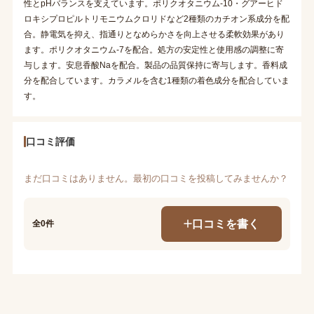
性とpHバランスを支えています。ポリクオタニウム-10・グアーヒド
ロキシプロピルトリモニウムクロリドなど2種類のカチオン系成分を配
合。静電気を抑え、指通りとなめらかさを向上させる柔軟効果があり
ます。ポリクオタニウム-7を配合。処方の安定性と使用感の調整に寄
与します。安息香酸Naを配合。製品の品質保持に寄与します。香料成
分を配合しています。カラメルを含む1種類の着色成分を配合していま
す。
口コミ評価
まだ口コミはありません。最初の口コミを投稿してみませんか？
口コミを書く
全0件