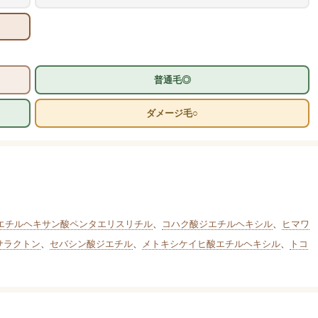
普通毛◎
ダメージ毛○
エチルヘキサン酸ペンタエリスリチル
、
コハク酸ジエチルヘキシル
、
ヒマワ
コサラクトン
、
セバシン酸ジエチル
、
メトキシケイヒ酸エチルヘキシル
、
トコ