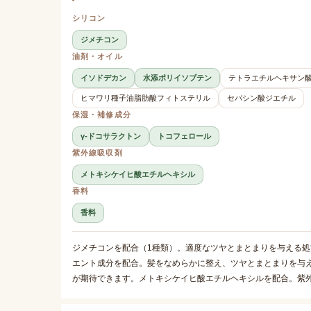
シリコン
ジメチコン
油剤・オイル
イソドデカン
水添ポリイソブテン
テトラエチルヘキサン
ヒマワリ種子油脂肪酸フィトステリル
セバシン酸ジエチル
保湿・補修成分
γ-ドコサラクトン
トコフェロール
紫外線吸収剤
メトキシケイヒ酸エチルヘキシル
香料
香料
ジメチコンを配合（1種類）。適度なツヤとまとまりを与える処
エント成分を配合。髪をなめらかに整え、ツヤとまとまりを与え
が期待できます。メトキシケイヒ酸エチルヘキシルを配合。紫