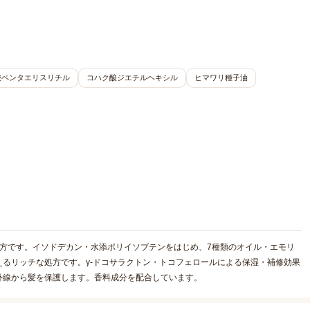
酸ペンタエリスリチル
コハク酸ジエチルヘキシル
ヒマワリ種子油
方です。イソドデカン・水添ポリイソブテンをはじめ、7種類のオイル・エモリ
るリッチな処方です。γ-ドコサラクトン・トコフェロールによる保湿・補修効果
外線から髪を保護します。香料成分を配合しています。