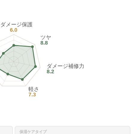
熱ダメージ保護
6.0
ツヤ
8.8
ダメージ補修力
8.2
軽さ
7.3
保湿ケアタイプ