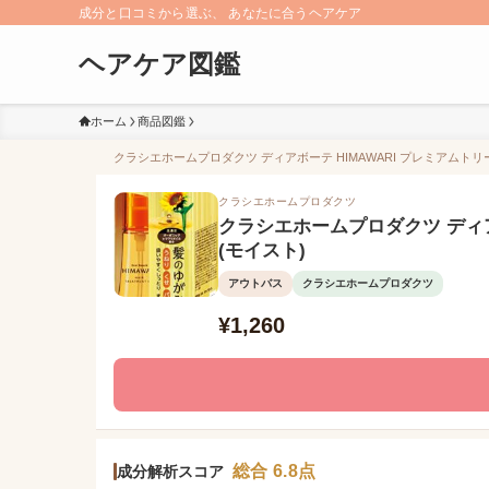
成分と口コミから選ぶ、 あなたに合うヘアケア
ヘアケア図鑑
ホーム
商品図鑑
クラシエホームプロダクツ ディアボーテ HIMAWARI プレミアムトリ
クラシエホームプロダクツ
クラシエホームプロダクツ ディア
(モイスト)
アウトバス
クラシエホームプロダクツ
¥1,260
総合 6.8点
成分解析スコア