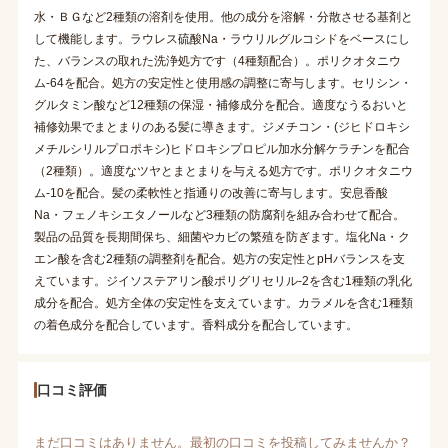
水・ＢＧなど2種類の溶剤を使用。他の成分を溶解・分散させる基剤と
して機能します。ラウレス硫酸Na・ラウリルグルコシドをベースにし
た、バランスの取れた洗浄処方です（4種類配合）。ポリクオタニウ
ム-64を配合。処方の安定性と使用感の調整に寄与します。セリシン・
グルタミン酸など12種類の保湿・補修成分を配合。適度なうるおいと
補修効果でまとまりのある髪に導きます。ジメチコン・(ジヒドロキシ
メチルシリルプロポキシ)ヒドロキシプロピル加水分解ケラチンを配合
（2種類）。適度なツヤとまとまりを与える処方です。ポリクオタニウ
ム-10を配合。髪の柔軟性と指通りの改善に寄与します。安息香酸
Na・フェノキシエタノールなど3種類の防腐剤を組み合わせて配合。
製品の品質を長期間保ち、細菌やカビの繁殖を防ぎます。塩化Na・ク
エン酸を含む2種類の調整剤を配合。処方の安定性とpHバランスを支
えています。ジイソステアリン酸ポリグリセリル-2を含む1種類の乳化
成分を配合。処方全体の安定性を支えています。カラメルを含む1種類
の着色成分を配合しています。香料成分を配合しています。
口コミ評価
まだ口コミはありません。最初の口コミを投稿してみませんか？