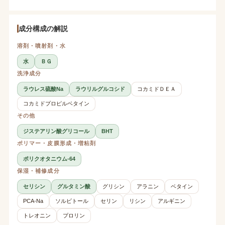
成分構成の解説
溶剤・噴射剤・水
水
ＢＧ
洗浄成分
ラウレス硫酸Na
ラウリルグルコシド
コカミドＤＥＡ
コカミドプロピルベタイン
その他
ジステアリン酸グリコール
BHT
ポリマー・皮膜形成・増粘剤
ポリクオタニウム-64
保湿・補修成分
セリシン
グルタミン酸
グリシン
アラニン
ベタイン
PCA-Na
ソルビトール
セリン
リシン
アルギニン
トレオニン
プロリン