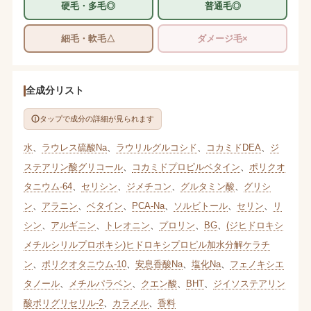
硬毛・多毛◎
普通毛◎
細毛・軟毛△
ダメージ毛×
全成分リスト
タップで成分の詳細が見られます
水
、
ラウレス硫酸Na
、
ラウリルグルコシド
、
コカミドDEA
、
ジ
ステアリン酸グリコール
、
コカミドプロピルベタイン
、
ポリクオ
タニウム-64
、
セリシン
、
ジメチコン
、
グルタミン酸
、
グリシ
ン
、
アラニン
、
ベタイン
、
PCA-Na
、
ソルビトール
、
セリン
、
リ
シン
、
アルギニン
、
トレオニン
、
プロリン
、
BG
、
(ジヒドロキシ
メチルシリルプロポキシ)ヒドロキシプロピル加水分解ケラチ
ン
、
ポリクオタニウム-10
、
安息香酸Na
、
塩化Na
、
フェノキシエ
タノール
、
メチルパラベン
、
クエン酸
、
BHT
、
ジイソステアリン
酸ポリグリセリル-2
、
カラメル
、
香料