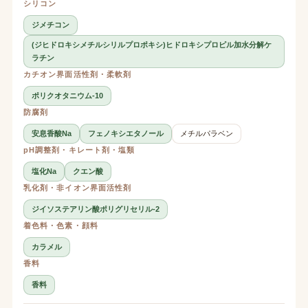
シリコン
ジメチコン
(ジヒドロキシメチルシリルプロポキシ)ヒドロキシプロピル加水分解ケ
ラチン
カチオン界面活性剤・柔軟剤
ポリクオタニウム-10
防腐剤
安息香酸Na
フェノキシエタノール
メチルパラベン
pH調整剤・キレート剤・塩類
塩化Na
クエン酸
乳化剤・非イオン界面活性剤
ジイソステアリン酸ポリグリセリル-2
着色料・色素・顔料
カラメル
香料
香料