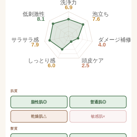
洗浄力
6.9
低刺激性
泡立ち
8.1
7.6
サラサラ感
ダメージ補修
7.9
4.0
しっとり感
頭皮ケア
6.0
2.5
肌質
脂性肌◎
普通肌◎
乾燥肌△
敏感肌×
髪質