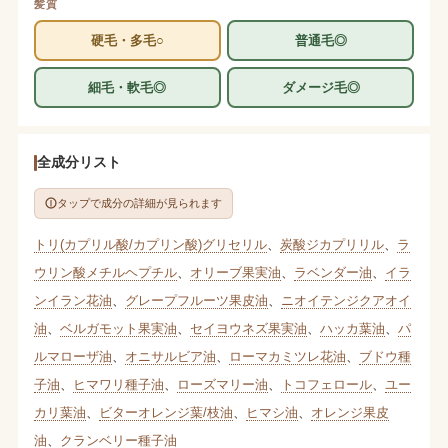
髪質
硬毛・多毛○
普通毛◎
細毛・軟毛◎
ダメージ毛◎
全成分リスト
タップで成分の詳細が見られます
トリ(カプリル酸/カプリン酸)グリセリル
、
炭酸ジカプリリル
、
ラ
ウリン酸メチルヘプチル
、
オリーブ果実油
、
ラベンダー油
、
イラ
ンイラン花油
、
グレープフルーツ果皮油
、
ニオイテンジクアオイ
油
、
ベルガモット果実油
、
セイヨウネズ果実油
、
ハッカ葉油
、
パ
ルマローザ油
、
オニサルビア油
、
ローマカミツレ花油
、
ブドウ種
子油
、
ヒマワリ種子油
、
ローズマリー油
、
トコフェロール
、
ユー
カリ葉油
、
ビターオレンジ葉/枝油
、
ヒマシ油
、
オレンジ果皮
油
、
クランベリー種子油