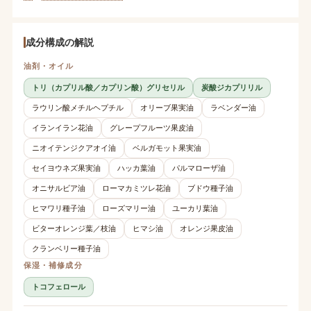
成分構成の解説
油剤・オイル
トリ（カプリル酸／カプリン酸）グリセリル
炭酸ジカプリリル
ラウリン酸メチルヘプチル
オリーブ果実油
ラベンダー油
イランイラン花油
グレープフルーツ果皮油
ニオイテンジクアオイ油
ベルガモット果実油
セイヨウネズ果実油
ハッカ葉油
パルマローザ油
オニサルビア油
ローマカミツレ花油
ブドウ種子油
ヒマワリ種子油
ローズマリー油
ユーカリ葉油
ビターオレンジ葉／枝油
ヒマシ油
オレンジ果皮油
クランベリー種子油
保湿・補修成分
トコフェロール