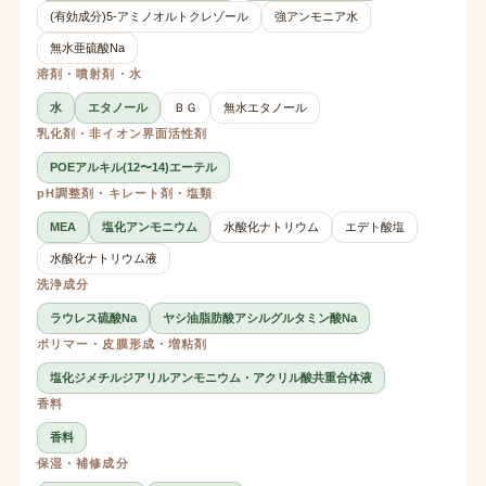
(有効成分)5-アミノオルトクレゾール
強アンモニア水
無水亜硫酸Na
溶剤・噴射剤・水
水
エタノール
ＢＧ
無水エタノール
乳化剤・非イオン界面活性剤
POEアルキル(12〜14)エーテル
pH調整剤・キレート剤・塩類
MEA
塩化アンモニウム
水酸化ナトリウム
エデト酸塩
水酸化ナトリウム液
洗浄成分
ラウレス硫酸Na
ヤシ油脂肪酸アシルグルタミン酸Na
ポリマー・皮膜形成・増粘剤
塩化ジメチルジアリルアンモニウム・アクリル酸共重合体液
香料
香料
保湿・補修成分