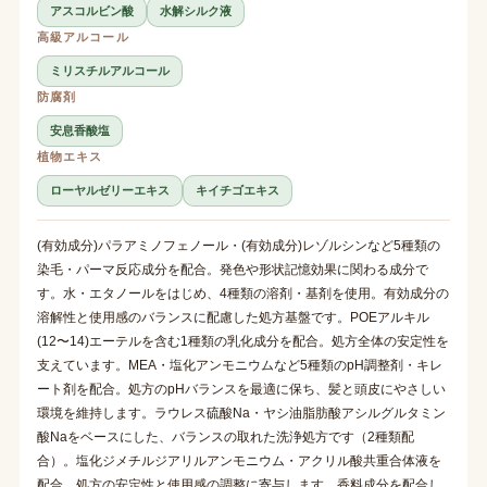
アスコルビン酸
水解シルク液
高級アルコール
ミリスチルアルコール
防腐剤
安息香酸塩
植物エキス
ローヤルゼリーエキス
キイチゴエキス
(有効成分)パラアミノフェノール・(有効成分)レゾルシンなど5種類の
染毛・パーマ反応成分を配合。発色や形状記憶効果に関わる成分で
す。水・エタノールをはじめ、4種類の溶剤・基剤を使用。有効成分の
溶解性と使用感のバランスに配慮した処方基盤です。POEアルキル
(12〜14)エーテルを含む1種類の乳化成分を配合。処方全体の安定性を
支えています。MEA・塩化アンモニウムなど5種類のpH調整剤・キレ
ート剤を配合。処方のpHバランスを最適に保ち、髪と頭皮にやさしい
環境を維持します。ラウレス硫酸Na・ヤシ油脂肪酸アシルグルタミン
酸Naをベースにした、バランスの取れた洗浄処方です（2種類配
合）。塩化ジメチルジアリルアンモニウム・アクリル酸共重合体液を
配合。処方の安定性と使用感の調整に寄与します。香料成分を配合し