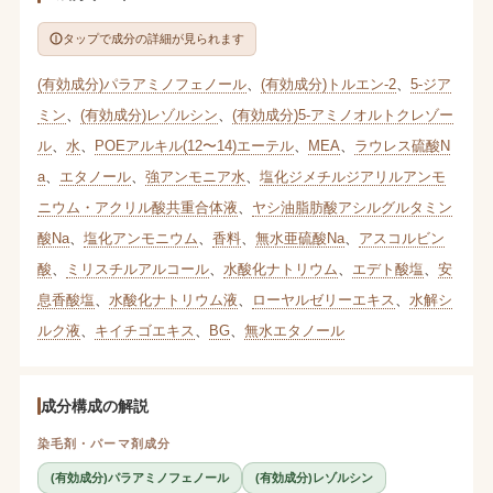
タップで成分の詳細が見られます
(有効成分)パラアミノフェノール
、
(有効成分)トルエン-2
、
5-ジア
ミン
、
(有効成分)レゾルシン
、
(有効成分)5-アミノオルトクレゾー
ル
、
水
、
POEアルキル(12〜14)エーテル
、
MEA
、
ラウレス硫酸N
a
、
エタノール
、
強アンモニア水
、
塩化ジメチルジアリルアンモ
ニウム・アクリル酸共重合体液
、
ヤシ油脂肪酸アシルグルタミン
酸Na
、
塩化アンモニウム
、
香料
、
無水亜硫酸Na
、
アスコルビン
酸
、
ミリスチルアルコール
、
水酸化ナトリウム
、
エデト酸塩
、
安
息香酸塩
、
水酸化ナトリウム液
、
ローヤルゼリーエキス
、
水解シ
ルク液
、
キイチゴエキス
、
BG
、
無水エタノール
成分構成の解説
染毛剤・パーマ剤成分
(有効成分)パラアミノフェノール
(有効成分)レゾルシン