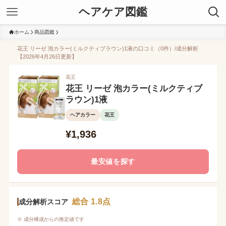
ヘアケア図鑑
ホーム
商品図鑑
花王 リーゼ 泡カラー(ミルクティブラウン)1液の口コミ（0件）/成分解析
【2026年4月26日更新】
花王
花王 リーゼ 泡カラー(ミルクティブ
ラウン)1液
ヘアカラー
花王
¥1,936
最安値を探す
総合 1.8点
成分解析スコア
※ 成分構成からの推定値です