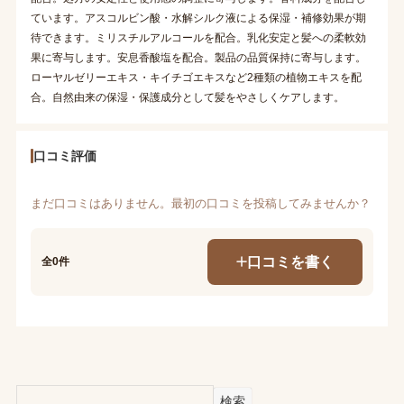
ています。アスコルビン酸・水解シルク液による保湿・補修効果が期
待できます。ミリスチルアルコールを配合。乳化安定と髪への柔軟効
果に寄与します。安息香酸塩を配合。製品の品質保持に寄与します。
ローヤルゼリーエキス・キイチゴエキスなど2種類の植物エキスを配
合。自然由来の保湿・保護成分として髪をやさしくケアします。
口コミ評価
まだ口コミはありません。最初の口コミを投稿してみませんか？
口コミを書く
全0件
検索