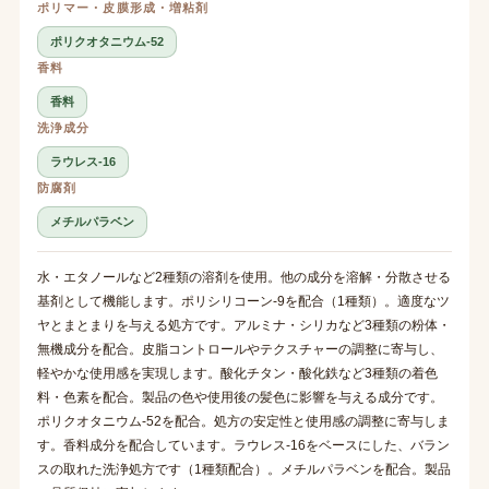
ポリマー・皮膜形成・増粘剤
ポリクオタニウム-52
香料
香料
洗浄成分
ラウレス-16
防腐剤
メチルパラベン
水・エタノールなど2種類の溶剤を使用。他の成分を溶解・分散させる
基剤として機能します。ポリシリコーン-9を配合（1種類）。適度なツ
ヤとまとまりを与える処方です。アルミナ・シリカなど3種類の粉体・
無機成分を配合。皮脂コントロールやテクスチャーの調整に寄与し、
軽やかな使用感を実現します。酸化チタン・酸化鉄など3種類の着色
料・色素を配合。製品の色や使用後の髪色に影響を与える成分です。
ポリクオタニウム-52を配合。処方の安定性と使用感の調整に寄与しま
す。香料成分を配合しています。ラウレス-16をベースにした、バラン
スの取れた洗浄処方です（1種類配合）。メチルパラベンを配合。製品