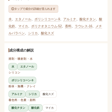
タップで成分の詳細が見られます
水
、
エタノール
、
ポリシリコーン-9
、
アルミナ
、
酸化チタン
、
酸
化鉄
、
マイカ
、
ポリクオタニウム-52
、
香料
、
ラウレス-16
、
メチ
ルパラベン
、
シリカ
、
酸化スズ
成分構成の解説
溶剤・噴射剤・水
水
エタノール
シリコン
ポリシリコーン-9
粉体・無機・クレイ
アルミナ
シリカ
酸化スズ
着色料・色素・顔料
酸化チタン
酸化鉄
マイカ