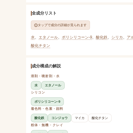
全成分リスト
タップで成分の詳細が見られます
水
、
エタノール
、
ポリシリコーン-9
、
酸化鉄
、
シリカ
、
ア
酸化チタン
成分構成の解説
溶剤・噴射剤・水
水
エタノール
シリコン
ポリシリコーン-9
着色料・色素・顔料
酸化鉄
コンジョウ
マイカ
酸化チタン
粉体・無機・クレイ