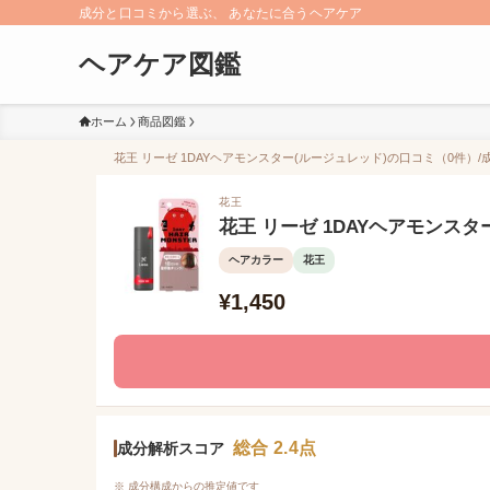
成分と口コミから選ぶ、 あなたに合うヘアケア
ヘアケア図鑑
ホーム
商品図鑑
花王 リーゼ 1DAYヘアモンスター(ルージュレッド)の口コミ（0件）/成
花王
花王 リーゼ 1DAYヘアモンスタ
ヘアカラー
花王
¥1,450
総合 2.4点
成分解析スコア
※ 成分構成からの推定値です