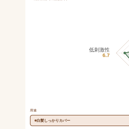
低刺激性
6.7
用途
白髪しっかりカバー