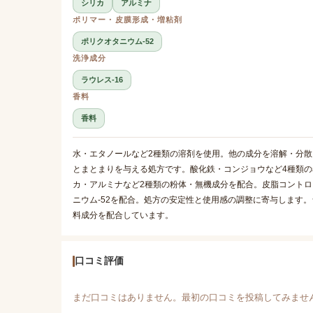
シリカ
アルミナ
ポリマー・皮膜形成・増粘剤
ポリクオタニウム-52
洗浄成分
ラウレス-16
香料
香料
水・エタノールなど2種類の溶剤を使用。他の成分を溶解・分散
とまとまりを与える処方です。酸化鉄・コンジョウなど4種類
カ・アルミナなど2種類の粉体・無機成分を配合。皮脂コント
ニウム-52を配合。処方の安定性と使用感の調整に寄与します。
料成分を配合しています。
口コミ評価
まだ口コミはありません。最初の口コミを投稿してみませ