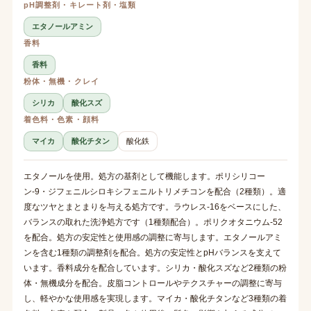
pH調整剤・キレート剤・塩類
エタノールアミン
香料
香料
粉体・無機・クレイ
シリカ
酸化スズ
着色料・色素・顔料
マイカ
酸化チタン
酸化鉄
エタノールを使用。処方の基剤として機能します。ポリシリコー
ン-9・ジフェニルシロキシフェニルトリメチコンを配合（2種類）。適
度なツヤとまとまりを与える処方です。ラウレス-16をベースにした、
バランスの取れた洗浄処方です（1種類配合）。ポリクオタニウム-52
を配合。処方の安定性と使用感の調整に寄与します。エタノールアミ
ンを含む1種類の調整剤を配合。処方の安定性とpHバランスを支えて
います。香料成分を配合しています。シリカ・酸化スズなど2種類の粉
体・無機成分を配合。皮脂コントロールやテクスチャーの調整に寄与
し、軽やかな使用感を実現します。マイカ・酸化チタンなど3種類の着