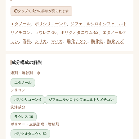
タップで成分の詳細が見られます
エタノール
、
ポリシリコーン-9
、
ジフェニルシロキシフェニルト
リメチコン
、
ラウレス-16
、
ポリクオタニウム-52
、
エタノールア
ミン
、
香料
、
シリカ
、
マイカ
、
酸化チタン
、
酸化鉄
、
酸化スズ
成分構成の解説
溶剤・噴射剤・水
エタノール
シリコン
ポリシリコーン-9
ジフェニルシロキシフェニルトリメチコン
洗浄成分
ラウレス-16
ポリマー・皮膜形成・増粘剤
ポリクオタニウム-52