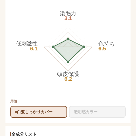
染毛力
3.1
低刺激性
色持ち
6.1
6.5
頭皮保護
6.2
用途
白髪しっかりカバー
透明感カラー
全成分リスト