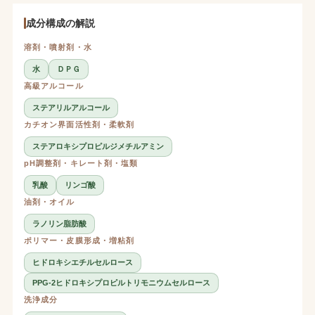
成分構成の解説
溶剤・噴射剤・水
水
ＤＰＧ
高級アルコール
ステアリルアルコール
カチオン界面活性剤・柔軟剤
ステアロキシプロピルジメチルアミン
pH調整剤・キレート剤・塩類
乳酸
リンゴ酸
油剤・オイル
ラノリン脂肪酸
ポリマー・皮膜形成・増粘剤
ヒドロキシエチルセルロース
PPG-2ヒドロキシプロピルトリモニウムセルロース
洗浄成分