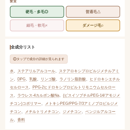
髪質
硬毛・多毛◎
普通毛△
細毛・軟毛×
ダメージ毛○
全成分リスト
タップで成分の詳細が見られます
水
、
ステアリルアルコール
、
ステアロキシプロピルジメチルアミ
ン
、
DPG
、
乳酸
、
リンゴ酸
、
ラノリン脂肪酸
、
ヒドロキシエチル
セルロース
、
PPG-2ヒドロキシプロピルトリモニウムセルロー
ス
、
ラウレス-4カルボン酸Na
、
(ビスイソブチルPEG-14/アモジメ
チコン)コポリマー
、
メトキシPEG/PPG-7/3アミノプロピルジメ
チコン
、
メチルトリメチコン
、
ジメチコン
、
ベンジルアルコー
ル
、
香料