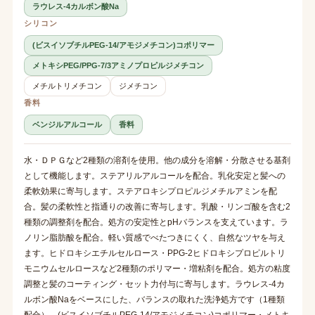
ラウレス-4カルボン酸Na
シリコン
(ビスイソブチルPEG-14/アモジメチコン)コポリマー
メトキシPEG/PPG-7/3アミノプロピルジメチコン
メチルトリメチコン
ジメチコン
香料
ベンジルアルコール
香料
水・ＤＰＧなど2種類の溶剤を使用。他の成分を溶解・分散させる基剤
として機能します。ステアリルアルコールを配合。乳化安定と髪への
柔軟効果に寄与します。ステアロキシプロピルジメチルアミンを配
合。髪の柔軟性と指通りの改善に寄与します。乳酸・リンゴ酸を含む2
種類の調整剤を配合。処方の安定性とpHバランスを支えています。ラ
ノリン脂肪酸を配合。軽い質感でべたつきにくく、自然なツヤを与え
ます。ヒドロキシエチルセルロース・PPG-2ヒドロキシプロピルトリ
モニウムセルロースなど2種類のポリマー・増粘剤を配合。処方の粘度
調整と髪のコーティング・セット力付与に寄与します。ラウレス-4カ
ルボン酸Naをベースにした、バランスの取れた洗浄処方です（1種類
配合）。(ビスイソブチルPEG-14/アモジメチコン)コポリマー・メトキ