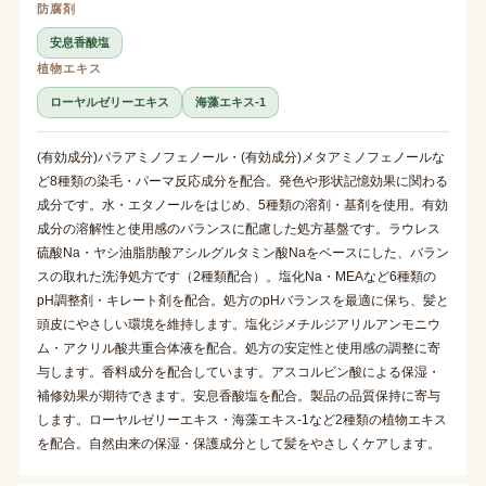
防腐剤
安息香酸塩
植物エキス
ローヤルゼリーエキス
海藻エキス-1
(有効成分)パラアミノフェノール・(有効成分)メタアミノフェノールな
ど8種類の染毛・パーマ反応成分を配合。発色や形状記憶効果に関わる
成分です。水・エタノールをはじめ、5種類の溶剤・基剤を使用。有効
成分の溶解性と使用感のバランスに配慮した処方基盤です。ラウレス
硫酸Na・ヤシ油脂肪酸アシルグルタミン酸Naをベースにした、バラン
スの取れた洗浄処方です（2種類配合）。塩化Na・MEAなど6種類の
pH調整剤・キレート剤を配合。処方のpHバランスを最適に保ち、髪と
頭皮にやさしい環境を維持します。塩化ジメチルジアリルアンモニウ
ム・アクリル酸共重合体液を配合。処方の安定性と使用感の調整に寄
与します。香料成分を配合しています。アスコルビン酸による保湿・
補修効果が期待できます。安息香酸塩を配合。製品の品質保持に寄与
します。ローヤルゼリーエキス・海藻エキス-1など2種類の植物エキス
を配合。自然由来の保湿・保護成分として髪をやさしくケアします。