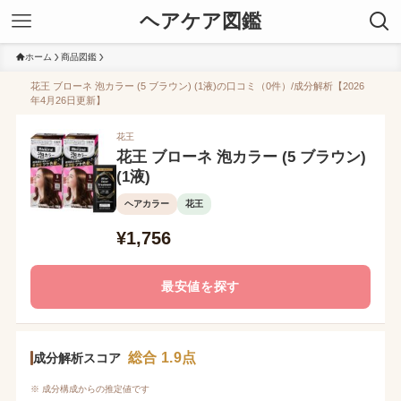
ヘアケア図鑑
ホーム
商品図鑑
花王 ブローネ 泡カラー (5 ブラウン) (1液)の口コミ（0件）/成分解析【2026
年4月26日更新】
花王
花王 ブローネ 泡カラー (5 ブラウン)
(1液)
ヘアカラー
花王
¥1,756
最安値を探す
総合 1.9点
成分解析スコア
※ 成分構成からの推定値です