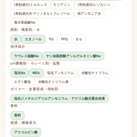
(有効成分)トルエン-2
5-ジアミン
(有効成分)レゾルシン
(有効成分)5-アミノオルトクレゾール
強アンモニア水
無水亜硫酸Na
溶剤・噴射剤・水
水
エタノール
PG
PPG
ＢＧ
洗浄成分
ラウレス硫酸Na
ヤシ油脂肪酸アシルグルタミン酸Na
pH調整剤・キレート剤・塩類
塩化Na
MEA
塩化アンモニウム
水酸化ナトリウム
エデト酸塩
水酸化ナトリウム液
ポリマー・皮膜形成・増粘剤
塩化ジメチルジアリルアンモニウム・アクリル酸共重合体液
香料
香料
保湿・補修成分
アスコルビン酸