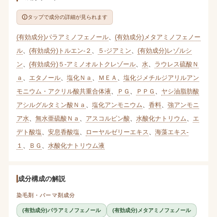
タップで成分の詳細が見られます
(有効成分)パラアミノフェノール
、
(有効成分)メタアミノフェノー
ル
、
(有効成分)トルエン-２
、
５-ジアミン
、
(有効成分)レゾルシ
ン
、
(有効成分)５-アミノオルトクレゾール
、
水
、
ラウレス硫酸Ｎ
ａ
、
エタノール
、
塩化Ｎａ
、
ＭＥＡ
、
塩化ジメチルジアリルアン
モニウム・アクリル酸共重合体液
、
ＰＧ
、
ＰＰＧ
、
ヤシ油脂肪酸
アシルグルタミン酸Ｎａ
、
塩化アンモニウム
、
香料
、
強アンモニ
ア水
、
無水亜硫酸Ｎａ
、
アスコルビン酸
、
水酸化ナトリウム
、
エ
デト酸塩
、
安息香酸塩
、
ローヤルゼリーエキス
、
海藻エキス-
１
、
ＢＧ
、
水酸化ナトリウム液
成分構成の解説
染毛剤・パーマ剤成分
(有効成分)パラアミノフェノール
(有効成分)メタアミノフェノール