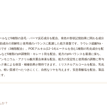
ノールなど6種類の染毛・パーマ反応成分を配合。発色や形状記憶効果に関わる成分
効成分の溶解性と使用感のバランスに配慮した処方基盤です。ラウレス硫酸Na・
す（3種類配合）。POEアルキル(12~14)エーテルを含む1種類の乳化成分を配
ムなど6種類のpH調整剤・キレート剤を配合。処方のpHバランスを最適に保ち、
アンモニウム・アクリル酸共重合体液を配合。処方の安定性と使用感の調整に寄与
ルク液による保湿・補修効果が期待できます。ミリスチルアルコールを配合。乳化
合。軽い質感でべたつきにくく、自然なツヤを与えます。安息香酸塩を配合。製品
ます。
んか？