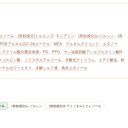
フェノール
、
(有効成分)トルエン-2
、
5-ジアミン
、
(有効成分)レゾルシン
、
(有
POEアルキル(12~14)エーテル
、
MEA
、
アルキルグリコシド
、
エタノー
・アクリル酸共重合体液
、
PG
、
PPG
、
ヤシ油脂肪酸アシルグルタミン酸N
スコルビン酸
、
ミリスチルアルコール
、
水酸化ナトリウム
、
エデト酸塩
、
軟
ーヤルゼリーエキス
、
水解シルク液
、
無水エタノール
ール
(有効成分)レゾルシン
(有効成分)5-アミノオルトクレゾール