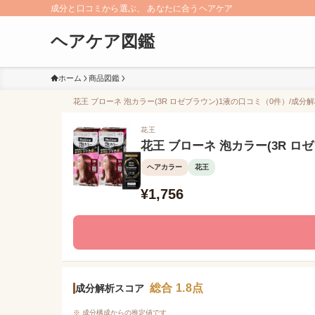
成分と口コミから選ぶ、 あなたに合うヘアケア
ヘアケア図鑑
ホーム
商品図鑑
花王 ブローネ 泡カラー(3R ロゼブラウン)1液の口コミ（0件）/成分解
花王
花王 ブローネ 泡カラー(3R ロ
ヘアカラー
花王
¥1,756
総合 1.8点
成分解析スコア
※ 成分構成からの推定値です