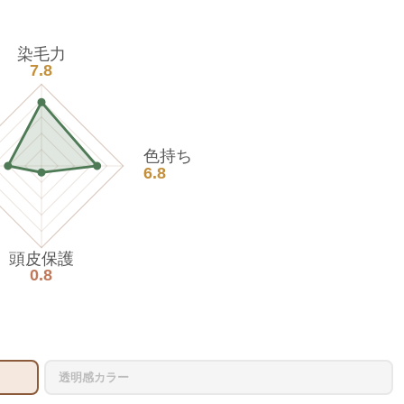
染毛力
7.8
色持ち
6.8
頭皮保護
0.8
透明感カラー