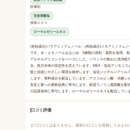
防腐剤
安息香酸塩
植物エキス
ローヤルゼリーエキス
(有効成分)パラアミノフェノール・(有効成分)メタアミノフェ
です。水・エタノールをはじめ、5種類の溶剤・基剤を使用。有
アルキルグリコシドをベースにした、バランスの取れた洗浄処方で
合。処方全体の安定性を支えています。MEA・塩化アンモニウ
髪と頭皮にやさしい環境を維持します。塩化ジメチルジアリル
します。香料成分を配合しています。アスコルビン酸・水解シ
安定と髪への柔軟効果に寄与します。軟質ラノリン脂肪酸を配
の品質保持に寄与します。ローヤルゼリーエキスを配合してい
口コミ評価
まだ口コミはありません。最初の口コミを投稿してみませ