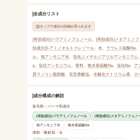
全成分リスト
タップで成分の詳細が見られます
(有効成分)パラアミノフェノール
、
(有効成分)メタアミノ
効成分)5-アミノオルトクレゾール
、
水
、
ラウレス硫酸Na
、
ル
、
強アンモニア水
、
塩化ジメチルジアリルアンモニウム
a
、
塩化アンモニウム
、
香料
、
無水亜硫酸Na
、
塩化Na
、
ア
質ラノリン脂肪酸
、
安息香酸塩
、
水酸化ナトリウム液
、
ロ
成分構成の解説
染毛剤・パーマ剤成分
(有効成分)パラアミノフェノール
(有効成分)メタアミノフェノ
強アンモニア水
無水亜硫酸Na
溶剤・噴射剤・水