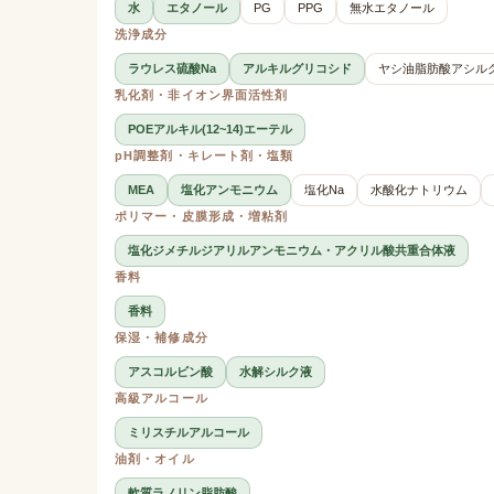
水
エタノール
PG
PPG
無水エタノール
洗浄成分
ラウレス硫酸Na
アルキルグリコシド
ヤシ油脂肪酸アシル
乳化剤・非イオン界面活性剤
POEアルキル(12~14)エーテル
pH調整剤・キレート剤・塩類
MEA
塩化アンモニウム
塩化Na
水酸化ナトリウム
ポリマー・皮膜形成・増粘剤
塩化ジメチルジアリルアンモニウム・アクリル酸共重合体液
香料
香料
保湿・補修成分
アスコルビン酸
水解シルク液
高級アルコール
ミリスチルアルコール
油剤・オイル
軟質ラノリン脂肪酸