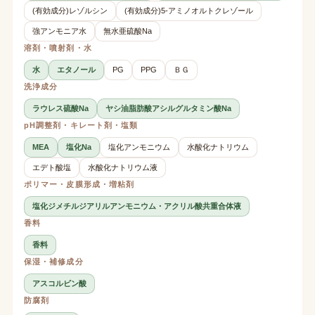
(有効成分)レゾルシン
(有効成分)5-アミノオルトクレゾール
強アンモニア水
無水亜硫酸Na
溶剤・噴射剤・水
水
エタノール
PG
PPG
ＢＧ
洗浄成分
ラウレス硫酸Na
ヤシ油脂肪酸アシルグルタミン酸Na
pH調整剤・キレート剤・塩類
MEA
塩化Na
塩化アンモニウム
水酸化ナトリウム
エデト酸塩
水酸化ナトリウム液
ポリマー・皮膜形成・増粘剤
塩化ジメチルジアリルアンモニウム・アクリル酸共重合体液
香料
香料
保湿・補修成分
アスコルビン酸
防腐剤