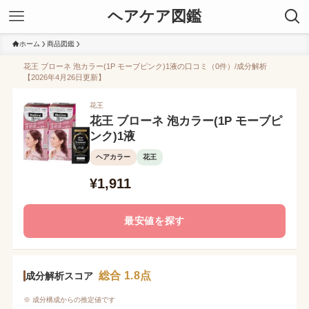
ヘアケア図鑑
ホーム
商品図鑑
花王 ブローネ 泡カラー(1P モーブピンク)1液の口コミ（0件）/成分解析
【2026年4月26日更新】
花王
花王 ブローネ 泡カラー(1P モーブピ
ンク)1液
ヘアカラー
花王
¥1,911
最安値を探す
総合 1.8点
成分解析スコア
※ 成分構成からの推定値です