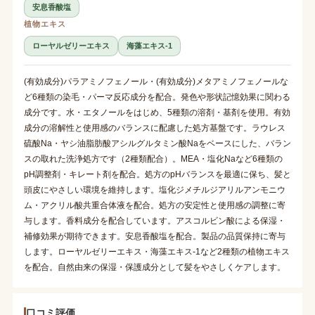
安息香酸塩
植物エキス
ローヤルゼリーエキス
海藻エキス-1
(有効成分)パラアミノフェノール・(有効成分)メタアミノフェノールな
ど6種類の染毛・パーマ反応成分を配合。発色や形状記憶効果に関わる
成分です。水・エタノールをはじめ、5種類の溶剤・基剤を使用。有効
成分の溶解性と使用感のバランスに配慮した処方基盤です。ラウレス
硫酸Na・ヤシ油脂肪酸アシルグルタミン酸Naをベースにした、バラン
スの取れた洗浄処方です（2種類配合）。MEA・塩化Naなど6種類の
pH調整剤・キレート剤を配合。処方のpHバランスを最適に保ち、髪と
頭皮にやさしい環境を維持します。塩化ジメチルジアリルアンモニウ
ム・アクリル酸共重合体液を配合。処方の安定性と使用感の調整に寄
与します。香料成分を配合しています。アスコルビン酸による保湿・
補修効果が期待できます。安息香酸塩を配合。製品の品質保持に寄与
します。ローヤルゼリーエキス・海藻エキス-1など2種類の植物エキス
を配合。自然由来の保湿・保護成分として髪をやさしくケアします。
口コミ評価