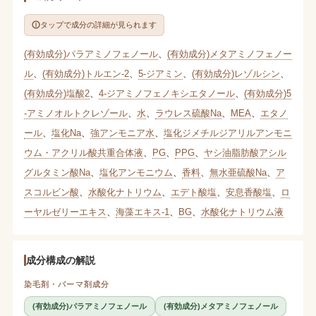
タップで成分の詳細が見られます
(有効成分)パラアミノフェノール
、
(有効成分)メタアミノフェノー
ル
、
(有効成分)トルエン-2
、
5-ジアミン
、
(有効成分)レゾルシン
、
(有効成分)塩酸2
、
4-ジアミノフェノキシエタノール
、
(有効成分)5
-アミノオルトクレゾール
、
水
、
ラウレス硫酸Na
、
MEA
、
エタノ
ール
、
塩化Na
、
強アンモニア水
、
塩化ジメチルジアリルアンモニ
ウム・アクリル酸共重合体液
、
PG
、
PPG
、
ヤシ油脂肪酸アシル
グルタミン酸Na
、
塩化アンモニウム
、
香料
、
無水亜硫酸Na
、
ア
スコルビン酸
、
水酸化ナトリウム
、
エデト酸塩
、
安息香酸塩
、
ロ
ーヤルゼリーエキス
、
海藻エキス-1
、
BG
、
水酸化ナトリウム液
成分構成の解説
染毛剤・パーマ剤成分
(有効成分)パラアミノフェノール
(有効成分)メタアミノフェノール