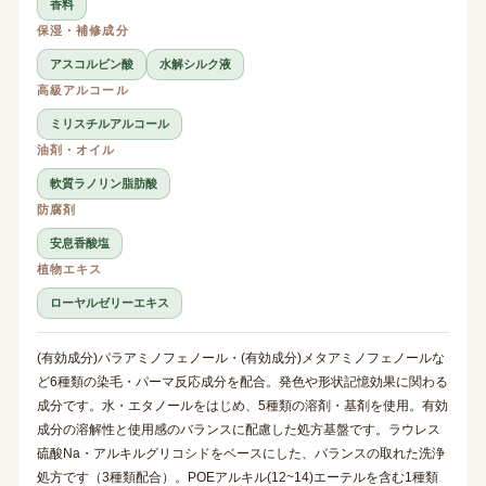
香料
保湿・補修成分
アスコルビン酸
水解シルク液
高級アルコール
ミリスチルアルコール
油剤・オイル
軟質ラノリン脂肪酸
防腐剤
安息香酸塩
植物エキス
ローヤルゼリーエキス
(有効成分)パラアミノフェノール・(有効成分)メタアミノフェノールな
ど6種類の染毛・パーマ反応成分を配合。発色や形状記憶効果に関わる
成分です。水・エタノールをはじめ、5種類の溶剤・基剤を使用。有効
成分の溶解性と使用感のバランスに配慮した処方基盤です。ラウレス
硫酸Na・アルキルグリコシドをベースにした、バランスの取れた洗浄
処方です（3種類配合）。POEアルキル(12~14)エーテルを含む1種類