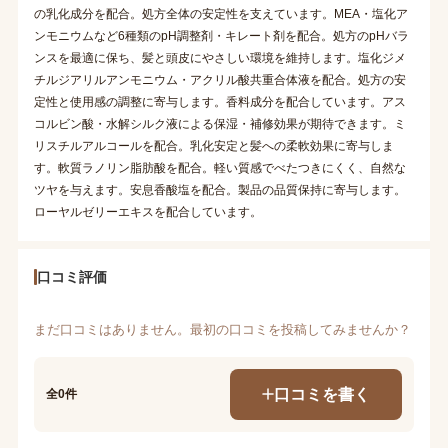
の乳化成分を配合。処方全体の安定性を支えています。MEA・塩化ア
ンモニウムなど6種類のpH調整剤・キレート剤を配合。処方のpHバラ
ンスを最適に保ち、髪と頭皮にやさしい環境を維持します。塩化ジメ
チルジアリルアンモニウム・アクリル酸共重合体液を配合。処方の安
定性と使用感の調整に寄与します。香料成分を配合しています。アス
コルビン酸・水解シルク液による保湿・補修効果が期待できます。ミ
リスチルアルコールを配合。乳化安定と髪への柔軟効果に寄与しま
す。軟質ラノリン脂肪酸を配合。軽い質感でべたつきにくく、自然な
ツヤを与えます。安息香酸塩を配合。製品の品質保持に寄与します。
ローヤルゼリーエキスを配合しています。
口コミ評価
まだ口コミはありません。最初の口コミを投稿してみませんか？
口コミを書く
全0件