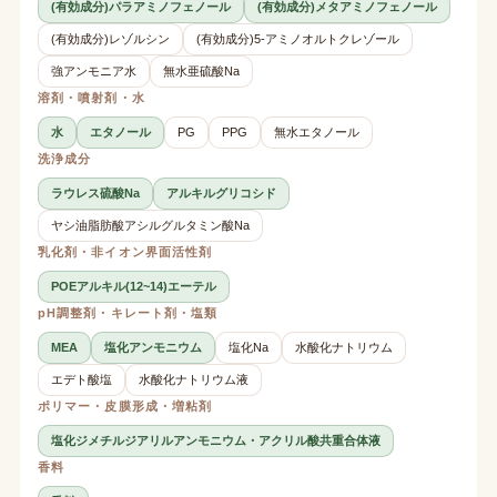
(有効成分)パラアミノフェノール
(有効成分)メタアミノフェノール
(有効成分)レゾルシン
(有効成分)5-アミノオルトクレゾール
強アンモニア水
無水亜硫酸Na
溶剤・噴射剤・水
水
エタノール
PG
PPG
無水エタノール
洗浄成分
ラウレス硫酸Na
アルキルグリコシド
ヤシ油脂肪酸アシルグルタミン酸Na
乳化剤・非イオン界面活性剤
POEアルキル(12~14)エーテル
pH調整剤・キレート剤・塩類
MEA
塩化アンモニウム
塩化Na
水酸化ナトリウム
エデト酸塩
水酸化ナトリウム液
ポリマー・皮膜形成・増粘剤
塩化ジメチルジアリルアンモニウム・アクリル酸共重合体液
香料