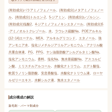
(有効成分)パラアミノフェノール
、
(有効成分)メタアミノフェノー
ル
、
(有効成分)トルエン-2
、
5-ジアミン
、
(有効成分)レゾルシン
、
(有効成分)塩酸2
、
4-ジアミノフェノキシエタノール
、
(有効成分)5
-アミノオルトクレゾール
、
水
、
ラウレス硫酸Na
、
POEアルキル
(12~14)エーテル
、
MEA
、
アルキルグリコシド
、
エタノール
、
強
アンモニア水
、
塩化ジメチルジアリルアンモニウム・アクリル酸
共重合体液
、
PG
、
PPG
、
ヤシ油脂肪酸アシルグルタミン酸Na
、
塩化アンモニウム
、
香料
、
塩化Na
、
無水亜硫酸Na
、
アスコルビ
ン酸
、
ミリスチルアルコール
、
水酸化ナトリウム
、
エデト酸塩
、
軟質ラノリン脂肪酸
、
安息香酸塩
、
水酸化ナトリウム液
、
ローヤ
ルゼリーエキス
、
水解シルク液
、
無水エタノール
成分構成の解説
染毛剤・パーマ剤成分