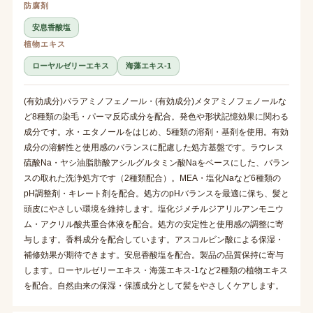
防腐剤
安息香酸塩
植物エキス
ローヤルゼリーエキス
海藻エキス-1
(有効成分)パラアミノフェノール・(有効成分)メタアミノフェノールな
ど8種類の染毛・パーマ反応成分を配合。発色や形状記憶効果に関わる
成分です。水・エタノールをはじめ、5種類の溶剤・基剤を使用。有効
成分の溶解性と使用感のバランスに配慮した処方基盤です。ラウレス
硫酸Na・ヤシ油脂肪酸アシルグルタミン酸Naをベースにした、バラン
スの取れた洗浄処方です（2種類配合）。MEA・塩化Naなど6種類の
pH調整剤・キレート剤を配合。処方のpHバランスを最適に保ち、髪と
頭皮にやさしい環境を維持します。塩化ジメチルジアリルアンモニウ
ム・アクリル酸共重合体液を配合。処方の安定性と使用感の調整に寄
与します。香料成分を配合しています。アスコルビン酸による保湿・
補修効果が期待できます。安息香酸塩を配合。製品の品質保持に寄与
します。ローヤルゼリーエキス・海藻エキス-1など2種類の植物エキス
を配合。自然由来の保湿・保護成分として髪をやさしくケアします。