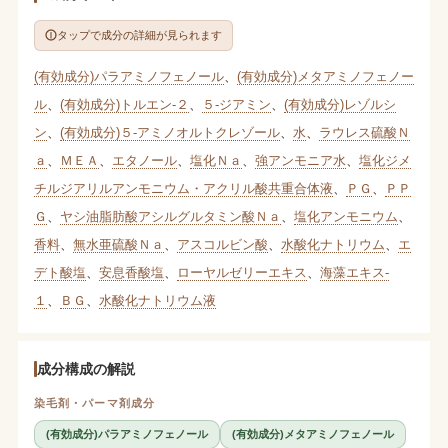
タップで成分の詳細が見られます
(有効成分)パラアミノフェノール
、
(有効成分)メタアミノフェノー
ル
、
(有効成分)トルエン-２
、
５-ジアミン
、
(有効成分)レゾルシ
ン
、
(有効成分)５-アミノオルトクレゾール
、
水
、
ラウレス硫酸Ｎ
ａ
、
ＭＥＡ
、
エタノール
、
塩化Ｎａ
、
強アンモニア水
、
塩化ジメ
チルジアリルアンモニウム・アクリル酸共重合体液
、
ＰＧ
、
ＰＰ
Ｇ
、
ヤシ油脂肪酸アシルグルタミン酸Ｎａ
、
塩化アンモニウム
、
香料
、
無水亜硫酸Ｎａ
、
アスコルビン酸
、
水酸化ナトリウム
、
エ
デト酸塩
、
安息香酸塩
、
ローヤルゼリーエキス
、
海藻エキス-
１
、
ＢＧ
、
水酸化ナトリウム液
成分構成の解説
染毛剤・パーマ剤成分
(有効成分)パラアミノフェノール
(有効成分)メタアミノフェノール