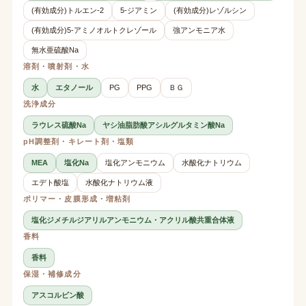
(有効成分)トルエン-2
5-ジアミン
(有効成分)レゾルシン
(有効成分)5-アミノオルトクレゾール
強アンモニア水
無水亜硫酸Na
溶剤・噴射剤・水
水
エタノール
PG
PPG
ＢＧ
洗浄成分
ラウレス硫酸Na
ヤシ油脂肪酸アシルグルタミン酸Na
pH調整剤・キレート剤・塩類
MEA
塩化Na
塩化アンモニウム
水酸化ナトリウム
エデト酸塩
水酸化ナトリウム液
ポリマー・皮膜形成・増粘剤
塩化ジメチルジアリルアンモニウム・アクリル酸共重合体液
香料
香料
保湿・補修成分
アスコルビン酸