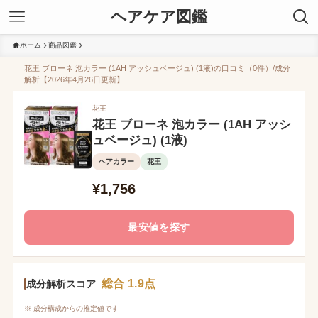
ヘアケア図鑑
ホーム
商品図鑑
花王 ブローネ 泡カラー (1AH アッシュベージュ) (1液)の口コミ（0件）/成分
解析【2026年4月26日更新】
花王
花王 ブローネ 泡カラー (1AH アッシ
ュベージュ) (1液)
ヘアカラー
花王
¥1,756
最安値を探す
総合 1.9点
成分解析スコア
※ 成分構成からの推定値です