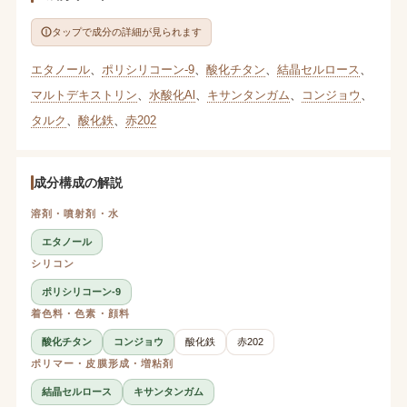
タップで成分の詳細が見られます
エタノール
、
ポリシリコーン-9
、
酸化チタン
、
結晶セルロース
、
マルトデキストリン
、
水酸化Al
、
キサンタンガム
、
コンジョウ
、
タルク
、
酸化鉄
、
赤202
成分構成の解説
溶剤・噴射剤・水
エタノール
シリコン
ポリシリコーン-9
着色料・色素・顔料
酸化チタン
コンジョウ
酸化鉄
赤202
ポリマー・皮膜形成・増粘剤
結晶セルロース
キサンタンガム