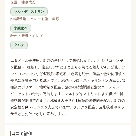
保湿・補修成分
マルトデキストリン
pH調整剤・キレート剤・塩類
水酸化Al
粉体・無機・クレイ
タルク
エタノールを使用。処方の基剤として機能します。ポリシリコーン-9
を配合（1種類）。適度なツヤとまとまりを与える処方です。酸化チタ
ン・コンジョウなど4種類の着色料・色素を配合。製品の色や使用後の
髪色に影響を与える成分です。結晶セルロース・キサンタンガムなど2
種類のポリマー・増粘剤を配合。処方の粘度調整と髪のコーティン
グ・セット力付与に寄与します。マルトデキストリンによる保湿・補
修効果が期待できます。水酸化Alを含む1種類の調整剤を配合。処方の
安定性とpHバランスを支えています。タルクを配合。皮脂吸着やサラ
サラとした仕上がりに寄与します。
口コミ評価