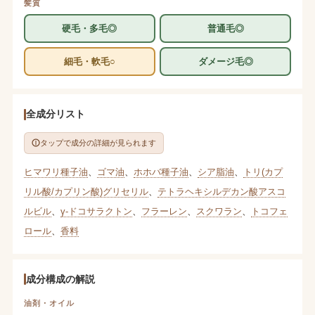
髪質
硬毛・多毛◎
普通毛◎
細毛・軟毛○
ダメージ毛◎
全成分リスト
タップで成分の詳細が見られます
ヒマワリ種子油
、
ゴマ油
、
ホホバ種子油
、
シア脂油
、
トリ(カプ
リル酸/カプリン酸)グリセリル
、
テトラヘキシルデカン酸アスコ
ルビル
、
γ-ドコサラクトン
、
フラーレン
、
スクワラン
、
トコフェ
ロール
、
香料
成分構成の解説
油剤・オイル