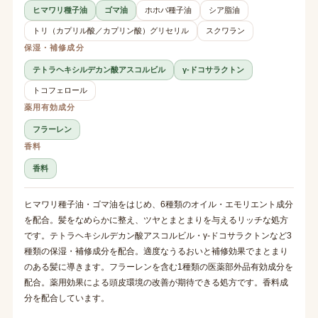
ヒマワリ種子油
ゴマ油
ホホバ種子油
シア脂油
トリ（カプリル酸／カプリン酸）グリセリル
スクワラン
保湿・補修成分
テトラヘキシルデカン酸アスコルビル
γ-ドコサラクトン
トコフェロール
薬用有効成分
フラーレン
香料
香料
ヒマワリ種子油・ゴマ油をはじめ、6種類のオイル・エモリエント成分
を配合。髪をなめらかに整え、ツヤとまとまりを与えるリッチな処方
です。テトラヘキシルデカン酸アスコルビル・γ-ドコサラクトンなど3
種類の保湿・補修成分を配合。適度なうるおいと補修効果でまとまり
のある髪に導きます。フラーレンを含む1種類の医薬部外品有効成分を
配合。薬用効果による頭皮環境の改善が期待できる処方です。香料成
分を配合しています。