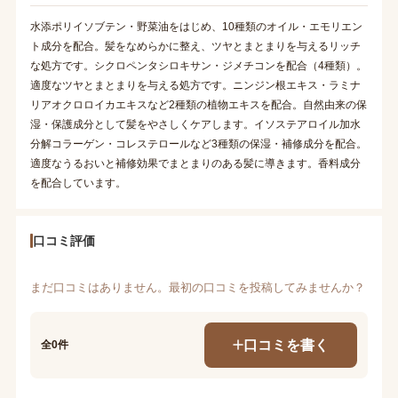
水添ポリイソブテン・野菜油をはじめ、10種類のオイル・エモリエン
ト成分を配合。髪をなめらかに整え、ツヤとまとまりを与えるリッチ
な処方です。シクロペンタシロキサン・ジメチコンを配合（4種類）。
適度なツヤとまとまりを与える処方です。ニンジン根エキス・ラミナ
リアオクロロイカエキスなど2種類の植物エキスを配合。自然由来の保
湿・保護成分として髪をやさしくケアします。イソステアロイル加水
分解コラーゲン・コレステロールなど3種類の保湿・補修成分を配合。
適度なうるおいと補修効果でまとまりのある髪に導きます。香料成分
を配合しています。
口コミ評価
まだ口コミはありません。最初の口コミを投稿してみませんか？
口コミを書く
全0件