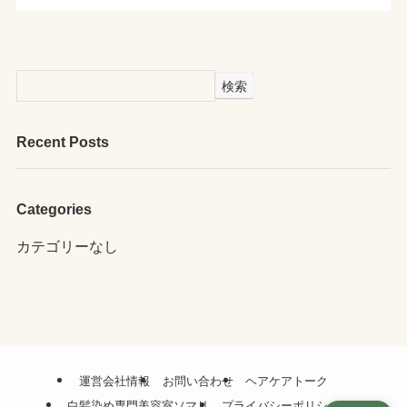
検索
Recent Posts
Categories
カテゴリーなし
運営会社情報
お問い合わせ
ヘアケアトーク
白髪染め専門美容室ソマリ
プライバシーポリシー