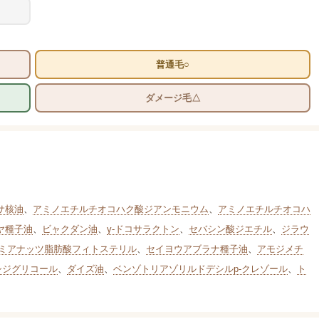
普通毛○
ダメージ毛△
サ核油
、
アミノエチルチオコハク酸ジアンモニウム
、
アミノエチルチオコハ
ヤ種子油
、
ビャクダン油
、
γ-ドコサラクトン
、
セバシン酸ジエチル
、
ジラウ
ミアナッツ脂肪酸フィトステリル
、
セイヨウアブラナ種子油
、
アモジメチ
シジグリコール
、
ダイズ油
、
ベンゾトリアゾリルドデシルp-クレゾール
、
ト