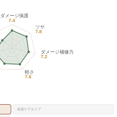
熱ダメージ保護
7.4
ツヤ
7.8
ダメージ補修力
7.2
軽さ
7.6
保湿ケアタイプ