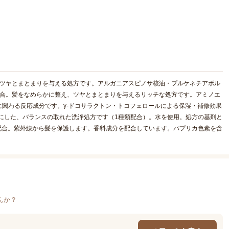
なツヤとまとまりを与える処方です。アルガニアスピノサ核油・プルケネチアボル
配合。髪をなめらかに整え、ツヤとまとまりを与えるリッチな処方です。アミノエ
関わる反応成分です。γ-ドコサラクトン・トコフェロールによる保湿・補修効果
にした、バランスの取れた洗浄処方です（1種類配合）。水を使用。処方の基剤と
配合。紫外線から髪を保護します。香料成分を配合しています。パプリカ色素を含
んか？