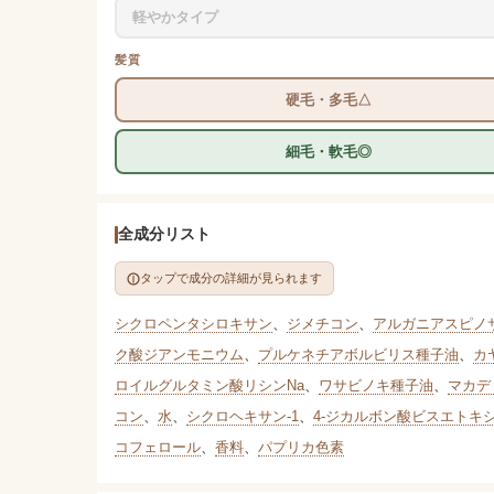
軽やかタイプ
髪質
硬毛・多毛△
細毛・軟毛◎
全成分リスト
タップで成分の詳細が見られます
シクロペンタシロキサン
、
ジメチコン
、
アルガニアスピノ
ク酸ジアンモニウム
、
プルケネチアボルビリス種子油
、
カ
ロイルグルタミン酸リシンNa
、
ワサビノキ種子油
、
マカデ
コン
、
水
、
シクロヘキサン-1
、
4-ジカルボン酸ビスエトキ
コフェロール
、
香料
、
パプリカ色素