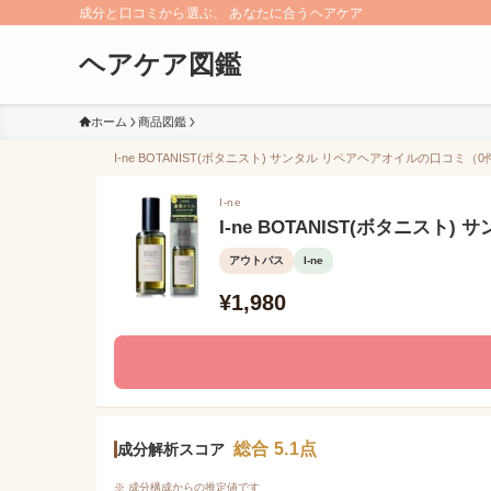
成分と口コミから選ぶ、 あなたに合うヘアケア
ヘアケア図鑑
ホーム
商品図鑑
I-ne BOTANIST(ボタニスト) サンタル リペアヘアオイルの口コミ（
I-ne
I-ne BOTANIST(ボタニスト
アウトバス
I-ne
¥1,980
総合 5.1点
成分解析スコア
※ 成分構成からの推定値です