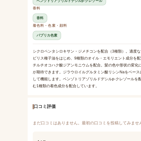
ベンゾトリアゾリルドデシルp-クレゾール
香料
香料
着色料・色素・顔料
パプリカ色素
シクロペンタシロキサン・ジメチコンを配合（3種類）。適度
ビリス種子油をはじめ、9種類のオイル・エモリエント成分を
チルチオコハク酸ジアンモニウムを配合。髪の色や形状の変化に
が期待できます。ジラウロイルグルタミン酸リシンNaをベース
して機能します。ベンゾトリアゾリルドデシルp-クレゾールを
む1種類の着色成分を配合しています。
口コミ評価
まだ口コミはありません。最初の口コミを投稿してみませ