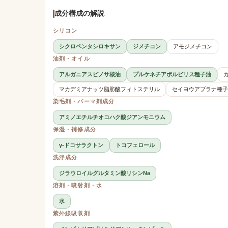
成分構成の解説
シリコン
シクロペンタシロキサン
ジメチコン
アモジメチコン
油剤・オイル
アルガニアスピノサ核油
プルケネチアボルビリス種子油
マカデミアナッツ脂肪酸フィトステリル
セイヨウアブラナ種子
染毛剤・パーマ剤成分
アミノエチルチオコハク酸ジアンモニウム
保湿・補修成分
γ-ドコサラクトン
トコフェロール
洗浄成分
ジラウロイルグルタミン酸リシンNa
溶剤・噴射剤・水
水
紫外線吸収剤