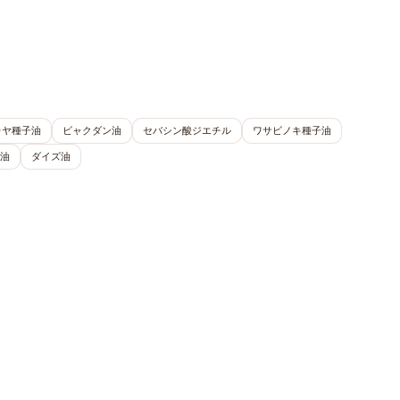
カヤ種子油
ビャクダン油
セバシン酸ジエチル
ワサビノキ種子油
油
ダイズ油