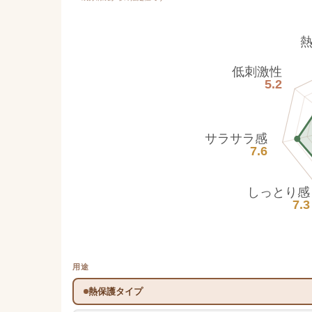
低刺激性
5.2
サラサラ感
7.6
しっとり感
7.3
用途
熱保護タイプ