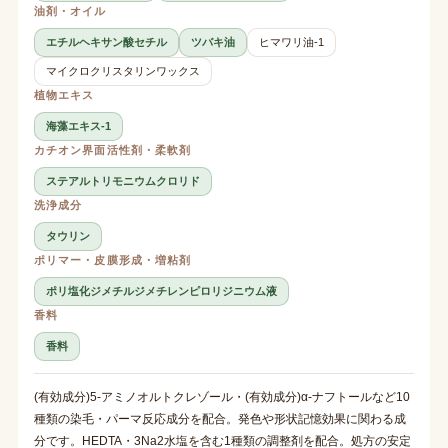
油剤・オイル
エチルヘキサン酸セチル
ツバキ油
ヒマワリ油-1
マイクロクリスタリンワックス
植物エキス
海藻エキス-1
カチオン界面活性剤・柔軟剤
ステアルトリモニウムクロリド
洗浄成分
タウリン
ポリマー・皮膜形成・増粘剤
ポリ塩化ジメチルジメチレンピロリジニウム液
香料
香料
(有効成分)5-アミノオルトクレゾール・(有効成分)α-ナフトールなど10
種類の染毛・パーマ反応成分を配合。発色や形状記憶効果に関わる成
分です。HEDTA・3Na2水塩を含む1種類の調整剤を配合。処方の安定