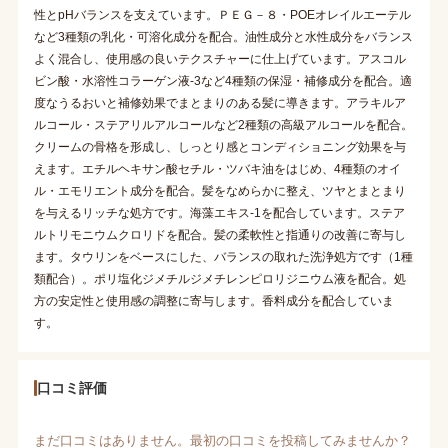
性とpHバランスを支えています。ＰＥＧ－８・POEオレイルエーテル
など3種類の乳化・可溶化成分を配合。油性成分と水性成分をバランス
よく混合し、使用感の良いテクスチャーに仕上げています。アスコル
ビン酸・水溶性コラーゲン液-3など4種類の保湿・補修成分を配合。適
度なうるおいと補修効果でまとまりのある髪に導きます。アラキルア
ルコール・ステアリルアルコールなど2種類の高級アルコールを配合。
クリームの骨格を形成し、しっとり感とコンディショニング効果を与
えます。エチルヘキサン酸セチル・ツバキ油をはじめ、4種類のオイ
ル・エモリエント成分を配合。髪をなめらかに整え、ツヤとまとまり
を与えるリッチな処方です。海藻エキス-1を配合しています。ステア
ルトリモニウムクロリドを配合。髪の柔軟性と指通りの改善に寄与し
ます。タウリンをベースにした、バランスの取れた洗浄処方です（1種
類配合）。ポリ塩化ジメチルジメチレンピロリジニウム液を配合。処
方の安定性と使用感の調整に寄与します。香料成分を配合していま
す。
口コミ評価
まだ口コミはありません。最初の口コミを投稿してみませんか？