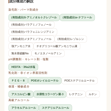
成分構成の解説
染毛剤・パーマ剤成分
(有効成分)5-アミノオルトクレゾール
(有効成分)α-ナフトール
(有効成分)パラアミノフェノール
(有効成分)パラフェニレンジアミン
(有効成分)メタアミノフェノール
(有効成分)レゾルシン
強アンモニア水
チオグリコール酸アンモニウム液
無水亜硫酸Na
モノエタノールアミン
pH調整剤・キレート剤・塩類
HEDTA・3Na2水塩
乳化剤・非イオン界面活性剤
ＰＥＧ－８
POEオレイルエーテル
POEステアリルエーテル
保湿・補修成分
アスコルビン酸
水溶性コラーゲン液-3
L-テアニン
ルチン
高級アルコール
アラキルアルコール
ステアリルアルコール