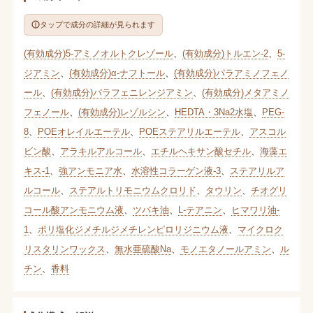
タップで成分の詳細が見られます
(有効成分)5-アミノオルトクレゾール
、
(有効成分)トルエン-2
、
5-
ジアミン
、
(有効成分)α-ナフトール
、
(有効成分)パラアミノフェノ
ール
、
(有効成分)パラフェニレンジアミン
、
(有効成分)メタアミノ
フェノール
、
(有効成分)レゾルシン
、
HEDTA・3Na2水塩
、
PEG-
8
、
POEオレイルエーテル
、
POEステアリルエーテル
、
アスコル
ビン酸
、
アラキルアルコール
、
エチルヘキサン酸セチル
、
海藻エ
キス-1
、
強アンモニア水
、
水溶性コラーゲン液-3
、
ステアリルア
ルコール
、
ステアルトリモニウムクロリド
、
タウリン
、
チオグリ
コール酸アンモニウム液
、
ツバキ油
、
L-テアニン
、
ヒマワリ油-
1
、
ポリ塩化ジメチルジメチレンピロリジニウム液
、
マイクロク
リスタリンワックス
、
無水亜硫酸Na
、
モノエタノールアミン
、
ル
チン
、
香料