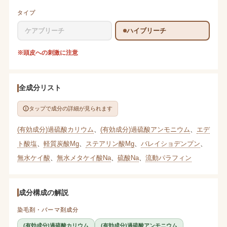
タイプ
ケアブリーチ
ハイブリーチ
※頭皮への刺激に注意
全成分リスト
タップで成分の詳細が見られます
(有効成分)過硫酸カリウム
、
(有効成分)過硫酸アンモニウム
、
エデ
ト酸塩
、
軽質炭酸Mg
、
ステアリン酸Mg
、
バレイショデンプン
、
無水ケイ酸
、
無水メタケイ酸Na
、
硫酸Na
、
流動パラフィン
成分構成の解説
染毛剤・パーマ剤成分
(有効成分)過硫酸カリウム
(有効成分)過硫酸アンモニウム