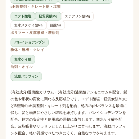
pH調整剤・キレート剤・塩類
エデト酸塩
軽質炭酸Mg
ステアリン酸Mg
無水メタケイ酸Na
硫酸Na
ポリマー・皮膜形成・増粘剤
バレイショデンプン
粉体・無機・クレイ
無水ケイ酸
油剤・オイル
流動パラフィン
(有効成分)過硫酸カリウム・(有効成分)過硫酸アンモニウムを配合。髪
の色や形状の変化に関わる反応成分です。エデト酸塩・軽質炭酸Mgな
ど5種類のpH調整剤・キレート剤を配合。処方のpHバランスを最適に
保ち、髪と頭皮にやさしい環境を維持します。バレイショデンプンを
配合。処方の安定性と使用感の調整に寄与します。無水ケイ酸を配
合。皮脂吸着やサラサラとした仕上がりに寄与します。流動パラフィ
ンを配合。軽い質感でべたつきにくく、自然なツヤを与えます。