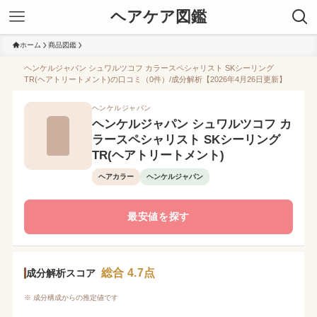
ヘアケア図鑑
ホーム
商品図鑑
ヘンケルジャパン シュワルツコフ カラースペシャリスト SKシーリング
TR(ヘアトリートメント)の口コミ（0件）/成分解析【2026年4月26日更新】
ヘンケルジャパン
ヘンケルジャパン シュワルツコフ カ
ラースペシャリスト SKシーリング
TR(ヘアトリートメント)
ヘアカラー
ヘンケルジャパン
最安値を探す
総合 4.7点
成分解析スコア
※ 成分構成からの推定値です