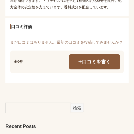
果が期待できます。トリデセス-12を含む1種類の乳化成分を配合。処
方全体の安定性を支えています。香料成分を配合しています。
口コミ評価
まだ口コミはありません。最初の口コミを投稿してみませんか？
口コミを書く
全0件
検索
Recent Posts