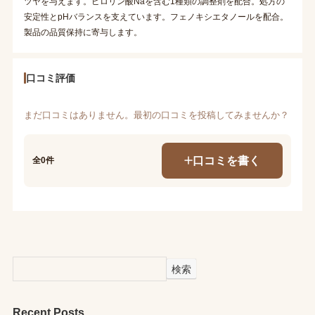
ツヤを与えます。ピロリン酸Naを含む1種類の調整剤を配合。処方の
安定性とpHバランスを支えています。フェノキシエタノールを配合。
製品の品質保持に寄与します。
口コミ評価
まだ口コミはありません。最初の口コミを投稿してみませんか？
口コミを書く
全0件
検索
Recent Posts