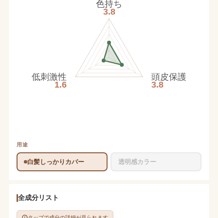
色持ち
3.8
低刺激性
頭皮保護
1.6
3.8
用途
白髪しっかりカバー
透明感カラー
全成分リスト
タップで成分の詳細が見られます