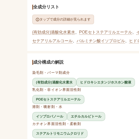
全成分リスト
タップで成分の詳細が見られます
(有効成分)過酸化水素水
、
POEセトステアリルエーテル
、
セテアリルアルコール
、
パルミチン酸イソプロピル
、
ヒド
成分構成の解説
染毛剤・パーマ剤成分
(有効成分)過酸化水素水
ヒドロキシエタンジホスホン酸液
乳化剤・非イオン界面活性剤
POEセトステアリルエーテル
溶剤・噴射剤・水
イソプロパノール
エチルカルビトール
カチオン界面活性剤・柔軟剤
ステアルトリモニウムクロリド