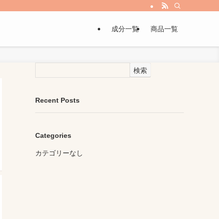
成分一覧
商品一覧
検索
Recent Posts
Categories
カテゴリーなし