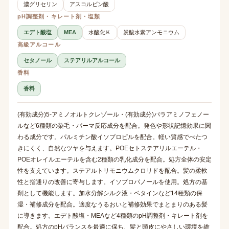
濃グリセリン
アスコルビン酸
pH調整剤・キレート剤・塩類
エデト酸塩
MEA
水酸化Ｋ
炭酸水素アンモニウム
高級アルコール
セタノール
ステアリルアルコール
香料
香料
(有効成分)5-アミノオルトクレゾール・(有効成分)パラアミノフェノー
ルなど6種類の染毛・パーマ反応成分を配合。発色や形状記憶効果に関
わる成分です。パルミチン酸イソプロピルを配合。軽い質感でべたつ
きにくく、自然なツヤを与えます。POEセトステアリルエーテル・
POEオレイルエーテルを含む2種類の乳化成分を配合。処方全体の安定
性を支えています。ステアルトリモニウムクロリドを配合。髪の柔軟
性と指通りの改善に寄与します。イソプロパノールを使用。処方の基
剤として機能します。加水分解シルク液・ベタインなど14種類の保
湿・補修成分を配合。適度なうるおいと補修効果でまとまりのある髪
に導きます。エデト酸塩・MEAなど4種類のpH調整剤・キレート剤を
配合。処方のpHバランスを最適に保ち、髪と頭皮にやさしい環境を維