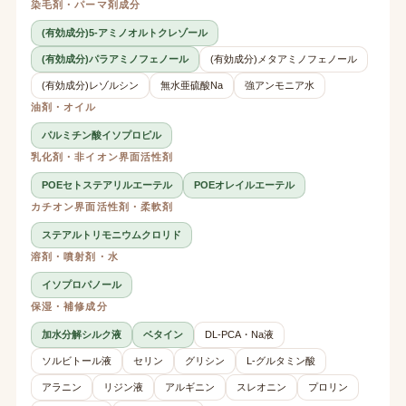
染毛剤・パーマ剤成分
(有効成分)5-アミノオルトクレゾール
(有効成分)パラアミノフェノール
(有効成分)メタアミノフェノール
(有効成分)レゾルシン
無水亜硫酸Na
強アンモニア水
油剤・オイル
パルミチン酸イソプロピル
乳化剤・非イオン界面活性剤
POEセトステアリルエーテル
POEオレイルエーテル
カチオン界面活性剤・柔軟剤
ステアルトリモニウムクロリド
溶剤・噴射剤・水
イソプロパノール
保湿・補修成分
加水分解シルク液
ベタイン
DL-PCA・Na液
ソルビトール液
セリン
グリシン
L-グルタミン酸
アラニン
リジン液
アルギニン
スレオニン
プロリン