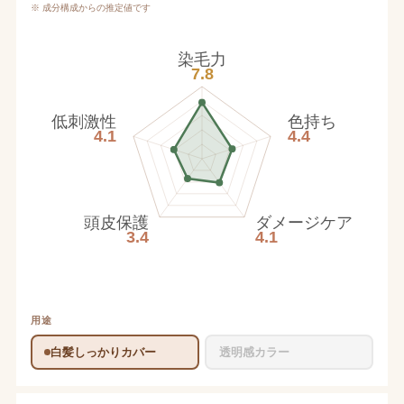
※ 成分構成からの推定値です
染毛力
7.8
低刺激性
色持ち
4.1
4.4
頭皮保護
ダメージケア
3.4
4.1
用途
白髪しっかりカバー
透明感カラー