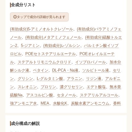
全成分リスト
タップで成分の詳細が見られます
(有効成分)5-アミノオルトクレゾール
、
(有効成分)パラアミノフェ
ノール
、
(有効成分)メタアミノフェノール
、
(有効成分)硫酸トルエ
ン-2
、
5-ジアミン
、
(有効成分)レゾルシン
、
パルミチン酸イソプ
ロピル
、
POEセトステアリルエーテル
、
POEオレイルエーテ
ル
、
ステアルトリモニウムクロリド
、
イソプロパノール
、
加水分
解シルク液
、
ベタイン
、
DL‐PCA・Na液
、
ソルビトール液
、
セリ
ン
、
グリシン
、
L‐グルタミン酸
、
アラニン
、
リジン液
、
アルギニ
ン
、
スレオニン
、
プロリン
、
濃グリセリン
、
エデト酸塩
、
無水亜
硫酸Na
、
アスコルビン酸
、
セタノール
、
ステアリルアルコール
、
強アンモニア水
、
MEA
、
水酸化K
、
炭酸水素アンモニウム
、
香料
成分構成の解説