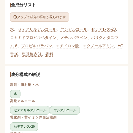
全成分リスト
タップで成分の詳細が見られます
水
、
セテアリルアルコール
、
ヤシアルコール
、
セテアレス-20
、
コカミドプロピルベタイン
、
メチルパラベン
、
ポリクオタニウ
ム-6
、
プロピルパラベン
、
エチドロン酸
、
エタノールアミン
、
HC
青16
、
塩基性赤51
、
香料
成分構成の解説
溶剤・噴射剤・水
水
高級アルコール
セテアリルアルコール
ヤシアルコール
乳化剤・非イオン界面活性剤
セテアレス-20