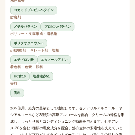
洗浄成分
コカミドプロピルベタイン
防腐剤
メチルパラベン
プロピルパラベン
ポリマー・皮膜形成・増粘剤
ポリクオタニウム-6
pH調整剤・キレート剤・塩類
エチドロン酸
エタノールアミン
着色料・色素・顔料
HC青16
塩基性赤51
香料
香料
水を使用。処方の基剤として機能します。セテアリルアルコール・ヤ
シアルコールなど2種類の高級アルコールを配合。クリームの骨格を形
成し、しっとり感とコンディショニング効果を与えます。セテアレ
ス-20を含む1種類の乳化成分を配合。処方全体の安定性を支えていま
す。コカミドプロピルベタインをベースにした、バランスの取れた洗