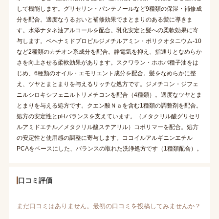
して機能します。グリセリン・パンテノールなど9種類の保湿・補修成
分を配合。適度なうるおいと補修効果でまとまりのある髪に導きま
す。水添ナタネ油アルコールを配合。乳化安定と髪への柔軟効果に寄
与します。ベヘナミドプロピルジメチルアミン・ポリクオタニウム-10
など2種類のカチオン系成分を配合。静電気を抑え、指通りとなめらか
さを向上させる柔軟効果があります。スクワラン・ホホバ種子油をは
じめ、6種類のオイル・エモリエント成分を配合。髪をなめらかに整
え、ツヤとまとまりを与えるリッチな処方です。ジメチコン・ジフェ
ニルシロキシフェニルトリメチコンを配合（4種類）。適度なツヤとま
とまりを与える処方です。クエン酸Ｎａを含む1種類の調整剤を配合。
処方の安定性とpHバランスを支えています。（メタクリル酸グリセリ
ルアミドエチル／メタクリル酸ステアリル）コポリマーを配合。処方
の安定性と使用感の調整に寄与します。ココイルアルギニンエチル
PCAをベースにした、バランスの取れた洗浄処方です（1種類配合）。
口コミ評価
まだ口コミはありません。最初の口コミを投稿してみませんか？