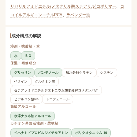
リセリルアミドエチル/メタクリル酸ステアリル)コポリマー
、
コ
コイルアルギニンエチルPCA
、
ラベンダー油
成分構成の解説
溶剤・噴射剤・水
水
ＢＧ
保湿・補修成分
グリセリン
パンテノール
加水分解ケラチン
シスチン
ベタイン
グルタミン酸
セテアラミドエチルジエトニウム加水分解コメタンパク
ヒアルロン酸Na
トコフェロール
高級アルコール
水添ナタネ油アルコール
カチオン界面活性剤・柔軟剤
ベヘナミドプロピルジメチルアミン
ポリクオタニウム-10