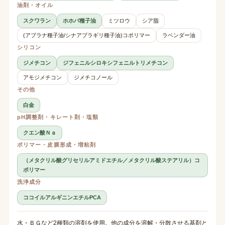
油剤・オイル
スクワラン
ホホバ種子油
ミツロウ
シア脂
(アブラナ種子油/シナアブラギリ種子油)コポリマー
ラベンダー油
シリコン
ジメチコン
ジフェニルシロキシフェニルトリメチコン
アモジメチコン
ジメチコノール
その他
白金
pH調整剤・キレート剤・塩類
クエン酸Ｎａ
ポリマー・皮膜形成・増粘剤
（メタクリル酸グリセリルアミドエチル／メタクリル酸ステアリル）コ
ポリマー
洗浄成分
ココイルアルギニンエチルPCA
水・ＢＧなど2種類の溶剤を使用。他の成分を溶解・分散させる基剤と