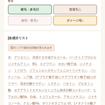
髪質
硬毛・多毛◎
普通毛△
細毛・軟毛×
ダメージ毛○
全成分リスト
タップで成分の詳細が見られます
水
、
グリセリン
、
水添ナタネ油アルコール
、
ベヘナミドプロピル
ジメチルアミン
、
BG
、
スクワラン
、
ホホバ種子油
、
ジメチコ
ン
、
ミツロウ
、
ジフェニルシロキシフェニルトリメチコン
、
パン
テノール
、
シア脂
、
(アブラナ種子油/シナアブラギリ種子油)コポ
リマー
、
加水分解ケラチン
、
シスチン
、
ベタイン
、
グルタミン
酸
、
セテアラミドエチルジエトニウム加水分解コメタンパク
、
ヒ
アルロン酸Na
、
白金
、
トコフェロール
、
アモジメチコン
、
ジメチ
コノール
、
クエン酸Na
、
ポリクオタニウム-10
、
(メタクリル酸グ