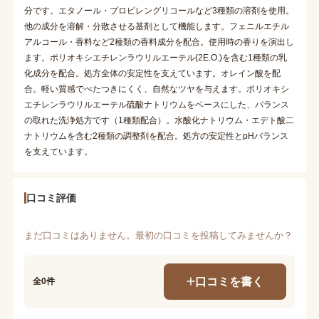
分です。エタノール・プロピレングリコールなど3種類の溶剤を使用。
他の成分を溶解・分散させる基剤として機能します。フェニルエチル
アルコール・香料など2種類の香料成分を配合。使用時の香りを演出し
ます。ポリオキシエチレンラウリルエーテル(2E.O.)を含む1種類の乳
化成分を配合。処方全体の安定性を支えています。オレイン酸を配
合。軽い質感でべたつきにくく、自然なツヤを与えます。ポリオキシ
エチレンラウリルエーテル硫酸ナトリウムをベースにした、バランス
の取れた洗浄処方です（1種類配合）。水酸化ナトリウム・エデト酸二
ナトリウムを含む2種類の調整剤を配合。処方の安定性とpHバランス
を支えています。
口コミ評価
まだ口コミはありません。最初の口コミを投稿してみませんか？
口コミを書く
全0件