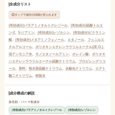
全成分リスト
タップで成分の詳細が見られます
(有効成分)パラアミノオルトクレゾール
、
(有効成分)硫酸トルエ
ン-2
、
5-ジアミン
、
(有効成分)レゾルシン
、
(有効成分)ピクラミン
酸
、
(有効成分)メタアミノフェノール
、
エタノール
、
フェニルエ
チルアルコール
、
ポリオキシエチレンラウリルエーテル(2E.O.)
、
強アンモニア水
、
モノエタノールアミン
、
オレイン酸
、
ポリオキ
シエチレンラウリルエーテル硫酸ナトリウム
、
プロピレングリコ
ール
、
香料
、
無水亜硫酸ナトリウム
、
水酸化ナトリウム
、
エデト
酸二ナトリウム
、
精製水
成分構成の解説
染毛剤・パーマ剤成分
(有効成分)パラアミノオルトクレゾール
(有効成分)レゾルシン