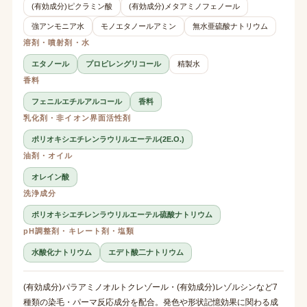
(有効成分)ピクラミン酸
(有効成分)メタアミノフェノール
強アンモニア水
モノエタノールアミン
無水亜硫酸ナトリウム
溶剤・噴射剤・水
エタノール
プロピレングリコール
精製水
香料
フェニルエチルアルコール
香料
乳化剤・非イオン界面活性剤
ポリオキシエチレンラウリルエーテル(2E.O.)
油剤・オイル
オレイン酸
洗浄成分
ポリオキシエチレンラウリルエーテル硫酸ナトリウム
pH調整剤・キレート剤・塩類
水酸化ナトリウム
エデト酸二ナトリウム
(有効成分)パラアミノオルトクレゾール・(有効成分)レゾルシンなど7
種類の染毛・パーマ反応成分を配合。発色や形状記憶効果に関わる成